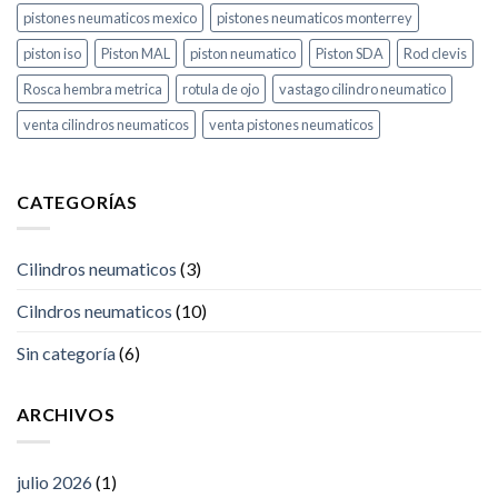
pistones neumaticos mexico
pistones neumaticos monterrey
piston iso
Piston MAL
piston neumatico
Piston SDA
Rod clevis
Rosca hembra metrica
rotula de ojo
vastago cilindro neumatico
venta cilindros neumaticos
venta pistones neumaticos
CATEGORÍAS
Cilindros neumaticos
(3)
Cilndros neumaticos
(10)
Sin categoría
(6)
ARCHIVOS
julio 2026
(1)