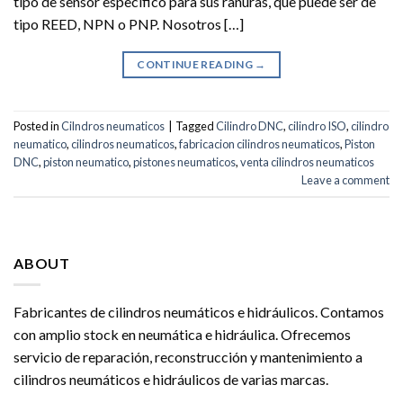
tipo de sensor especifico para sus ranuras, que puede ser de
tipo REED, NPN o PNP. Nosotros […]
CONTINUE READING
→
Posted in
Cilndros neumaticos
|
Tagged
Cilindro DNC
,
cilindro ISO
,
cilindro
neumatico
,
cilindros neumaticos
,
fabricacion cilindros neumaticos
,
Piston
DNC
,
piston neumatico
,
pistones neumaticos
,
venta cilindros neumaticos
Leave a comment
ABOUT
Fabricantes de cilindros neumáticos e hidráulicos. Contamos
con amplio stock en neumática e hidráulica. Ofrecemos
servicio de reparación, reconstrucción y mantenimiento a
cilindros neumáticos e hidráulicos de varias marcas.