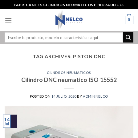
Skip
FABRICANTES CILINDROS NEUMATICOS E HIDRAULICO.
to
content
0
TAG ARCHIVES:
PISTON DNC
CILNDROS NEUMATICOS
Cilindro DNC neumatico ISO 15552
POSTED ON
14 JULIO, 2020
BY
ADMINNELCO
14
Jul