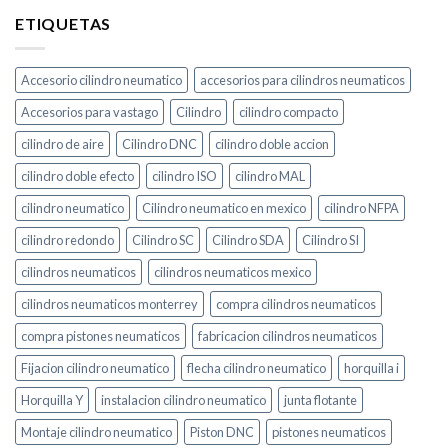
ETIQUETAS
Accesorio cilindro neumatico
accesorios para cilindros neumaticos
Accesorios para vastago
Cilindro
cilindro compacto
cilindro de aire
Cilindro DNC
cilindro doble accion
cilindro doble efecto
cilindro ISO
cilindro MAL
cilindro neumatico
Cilindro neumatico en mexico
cilindro NFPA
cilindro redondo
Cilindro SC
Cilindro SDA
Cilindro SI
cilindros neumaticos
cilindros neumaticos mexico
cilindros neumaticos monterrey
compra cilindros neumaticos
compra pistones neumaticos
fabricacion cilindros neumaticos
Fijacion cilindro neumatico
flecha cilindro neumatico
horquilla i
Horquilla Y
instalacion cilindro neumatico
junta flotante
Montaje cilindro neumatico
Piston DNC
pistones neumaticos