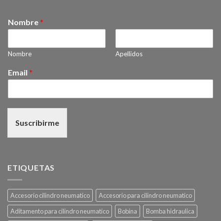
Nombre
*
Nombre
Apellidos
Email
*
Suscribirme
ETIQUETAS
Accesorio cilindro neumatico
Accesorio para cilindro neumatico
Aditamento para cilindro neumatico
Bobina
Bomba hidraulica