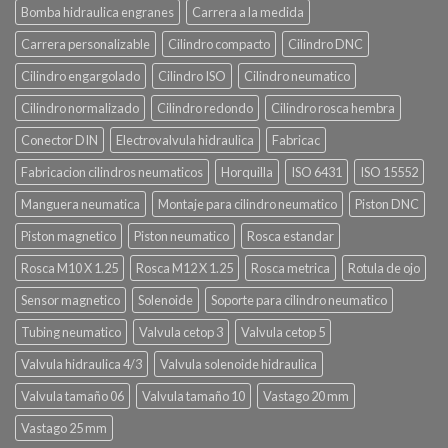
Bomba hidraulica engranes
Carrera a la medida
Carrera personalizable
Cilindro compacto
Cilindro DNC
Cilindro engargolado
Cilindro ISO
Cilindro neumatico
Cilindro normalizado
Cilindro redondo
Cilindro rosca hembra
Conector DIN
Electrovalvula hidraulica
Fabricac
Fabricacion cilindros neumaticos
Horquilla
ISO 6431
ISO 15552
Manguera neumatica
Montaje para cilindro neumatico
Piston DNC
Piston magnetico
Piston neumatico
Rosca estandar
Rosca M10 X 1.25
Rosca M12 X 1.25
Rosca metrica
Rotula de ojo
Sensor magnetico
Solenoide
Soporte para cilindro neumatico
Tubing neumatico
Valvula cetop 3
Valvula cetop 5
Valvula hidraulica 4/3
Valvula solenoide hidraulica
Valvula tamaño 06
Valvula tamaño 10
Vastago 20 mm
Vastago 25 mm