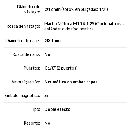
Diámetro de
Ø12 mm
(aprox. en pulgadas: 1/2”)
vástago:
Macho Métrica
M10 X 1.25
(Opcional: rosca
Rosca de vástago:
estándar o de tipo hembra)
Ø30 mm
Diámetro de nariz:
No
Rosca de nariz:
G1/8”
(2 puertos)
Puertos:
Neumática en ambas tapas
Amortiguación:
Sí
Embolo magnético:
Doble efecto
Tipo:
No
Resorte: