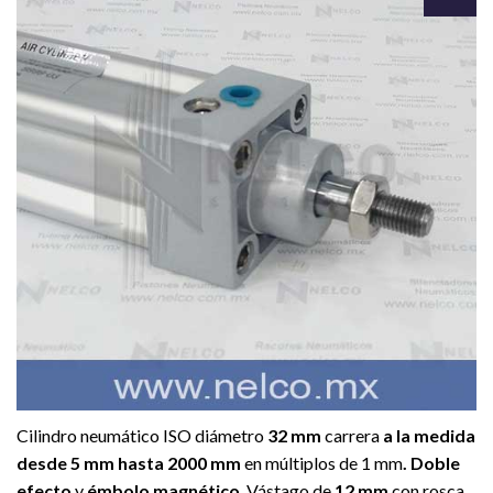
Agregar
a la Lista
de
deseos
Cilindro neumático ISO diámetro
32 mm
carrera
a la medida
desde 5 mm hasta 2000 mm
en múltiplos de 1 mm
. D
oble
efecto
y
émbolo magnético
. Vástago de
12 mm
con rosca