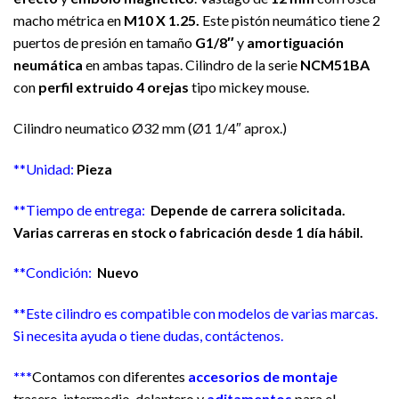
macho métrica en
M10 X 1.25.
Este pistón neumático t
iene 2
puertos de presión en tamaño
G1/8″
y
amortiguación
neumática
en ambas tapas. Cilindro de la serie
NCM51BA
con
perfil extruido 4 orejas
tipo mickey mouse.
Cilindro neumatico Ø32 mm (Ø1 1/4″ aprox.)
**Unidad:
Pieza
**Tiempo de entrega:
Depende de carrera solicitada.
Varias carreras en stock o fabricación desde 1 día hábil.
**Condición:
Nuevo
**Este cilindro es compatible con modelos de varias marcas.
Si necesita ayuda o tiene dudas, contáctenos.
***
Contamos con diferentes
accesorios de montaje
trasero, intermedio, delantero y
aditamentos
para el