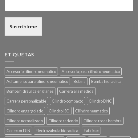
Suscribirme
ETIQUETAS
Accesorio cilindro neumatico
Accesorio para cilindro neumatico
Aditamento para cilindro neumatico
Bobina
Bomba hidraulica
Bomba hidraulica engranes
Carrera a la medida
Carrera personalizable
Cilindro compacto
Cilindro DNC
Cilindro engargolado
Cilindro ISO
Cilindro neumatico
Cilindro normalizado
Cilindro redondo
Cilindro rosca hembra
Conector DIN
Electrovalvula hidraulica
Fabricac