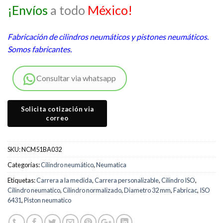
¡Envíos
a todo
México!
Fabricación de cilindros neumáticos y pistones neumáticos.
Somos fabricantes.
Consultar via whatsapp
SKU:
NCM51BA032
Categorías:
Cilindro neumático
,
Neumatica
Etiquetas:
Carrera a la medida
,
Carrera personalizable
,
Cilindro ISO
,
Cilindro neumatico
,
Cilindro normalizado
,
Diametro 32 mm
,
Fabricac
,
ISO
6431
,
Piston neumatico