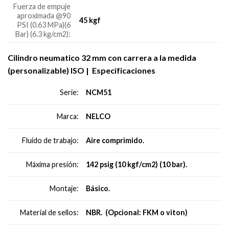
Fuerza de empuje
aproximada @90
45 kgf
PSI (0.63 MPa)(6
Bar) (6.3 kg/cm2):
Cilindro neumatico 32 mm con carrera a la medida
(personalizable) ISO |
Especificaciones
NCM51
Serie:
NELCO
Marca:
Aire comprimido.
Fluido de trabajo:
142 psig (10 kgf/cm2) (10 bar).
Máxima presión:
Básico.
Montaje:
NBR. (Opcional: FKM o viton)
Material de sellos: