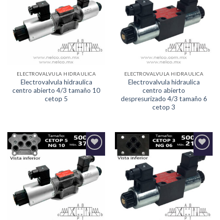
Lista de
Lista de
deseos
deseos
ELECTROVALVULA HIDRAULICA
ELECTROVALVULA HIDRAULICA
Electrovalvula hidraulica
Electrovalvula hidraulica
centro abierto 4/3 tamaño 10
centro abierto
cetop 5
despresurizado 4/3 tamaño 6
cetop 3
Agregar
Agregar
a la
a la
Lista de
Lista de
deseos
deseos