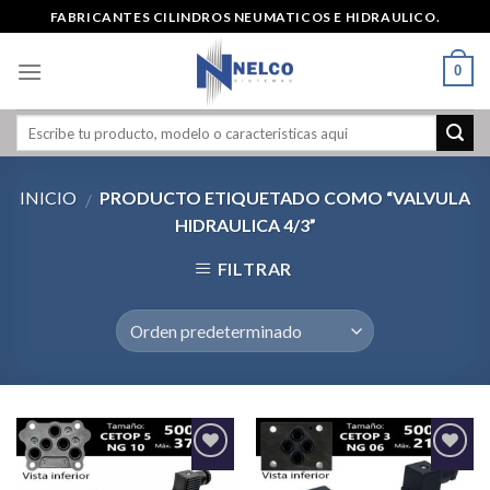
Skip
FABRICANTES CILINDROS NEUMATICOS E HIDRAULICO.
to
content
0
INICIO
PRODUCTO ETIQUETADO COMO “VALVULA
/
HIDRAULICA 4/3”
FILTRAR
Agregar
Agregar
a la
a la