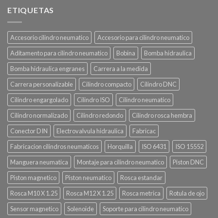
ETIQUETAS
Accesorio cilindro neumatico
Accesorio para cilindro neumatico
Aditamento para cilindro neumatico
Bobina
Bomba hidraulica
Bomba hidraulica engranes
Carrera a la medida
Carrera personalizable
Cilindro compacto
Cilindro DNC
Cilindro engargolado
Cilindro ISO
Cilindro neumatico
Cilindro normalizado
Cilindro redondo
Cilindro rosca hembra
Conector DIN
Electrovalvula hidraulica
Fabricac
Fabricacion cilindros neumaticos
Horquilla
ISO 6431
ISO 15552
Manguera neumatica
Montaje para cilindro neumatico
Piston DNC
Piston magnetico
Piston neumatico
Rosca estandar
Rosca M10 X 1.25
Rosca M12 X 1.25
Rosca metrica
Rotula de ojo
Sensor magnetico
Solenoide
Soporte para cilindro neumatico