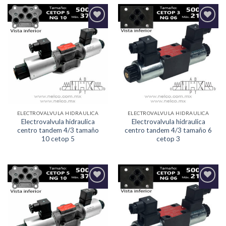
Agregar
Agregar
a la
a la
Lista de
Lista de
deseos
deseos
ELECTROVALVULA HIDRAULICA
ELECTROVALVULA HIDRAULICA
Electrovalvula hidraulica
Electrovalvula hidraulica
centro tandem 4/3 tamaño
centro tandem 4/3 tamaño 6
10 cetop 5
cetop 3
Agregar
Agregar
a la
a la
Lista de
Lista de
deseos
deseos