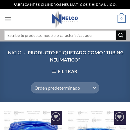
Skip
FABRICANTES CILINDROS NEUMATICOS E HIDRAULICO.
to
content
0
INICIO
PRODUCTO ETIQUETADO COMO “TUBING
/
NEUMATICO”
FILTRAR
Agregar
Agregar
a la
a la