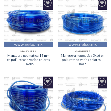
Agregar
Agregar
a la
a la
Lista de
Lista de
deseos
deseos
MANGUERA
MANGUERA
Manguera neumatica 16 mm
Manguera neumatica 3/16 en
en poliuretano varios colores
poliuretano varios colores –
– Rollo
Rollo
Agregar
Agregar
a la
a la
Lista de
Lista de
deseos
deseos