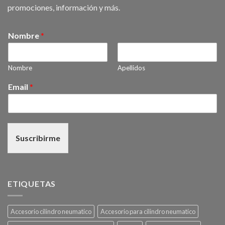
promociones, información y más.
Nombre
*
Nombre
Apellidos
Email
*
Suscribirme
ETIQUETAS
Accesorio cilindro neumatico
Accesorio para cilindro neumatico