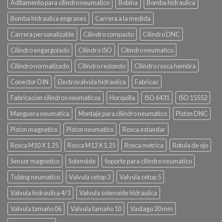
Aditamento para cilindro neumatico
Bobina
Bomba hidraulica
Bomba hidraulica engranes
Carrera a la medida
Carrera personalizable
Cilindro compacto
Cilindro DNC
Cilindro engargolado
Cilindro ISO
Cilindro neumatico
Cilindro normalizado
Cilindro redondo
Cilindro rosca hembra
Conector DIN
Electrovalvula hidraulica
Fabricac
Fabricacion cilindros neumaticos
Horquilla
ISO 6431
ISO 15552
Manguera neumatica
Montaje para cilindro neumatico
Piston DNC
Piston magnetico
Piston neumatico
Rosca estandar
Rosca M10 X 1.25
Rosca M12 X 1.25
Rosca metrica
Rotula de ojo
Sensor magnetico
Solenoide
Soporte para cilindro neumatico
Tubing neumatico
Valvula cetop 3
Valvula cetop 5
Valvula hidraulica 4/3
Valvula solenoide hidraulica
Valvula tamaño 06
Valvula tamaño 10
Vastago 20 mm