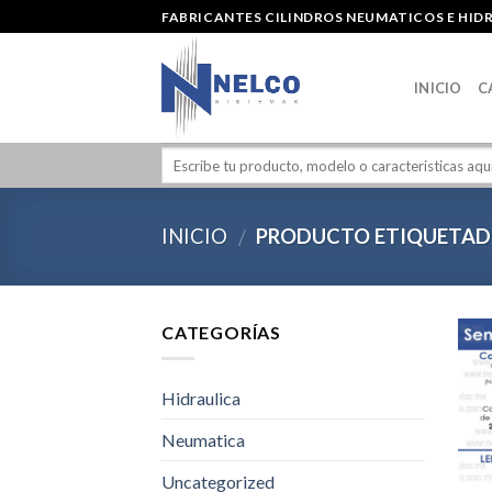
Skip
FABRICANTES CILINDROS NEUMATICOS E HID
to
content
INICIO
C
INICIO
PRODUCTO ETIQUETAD
/
CATEGORÍAS
Hidraulica
Neumatica
Uncategorized