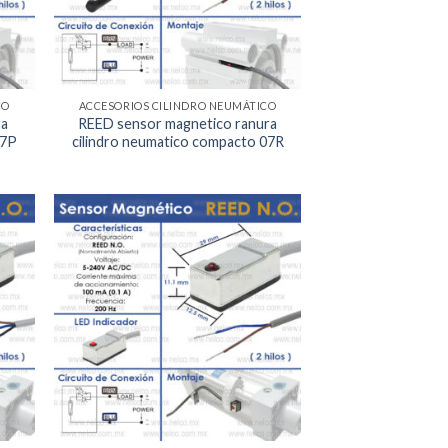
CO
ACCESORIOS CILINDRO NEUMÁTICO
ra
REED sensor magnetico ranura
07P
cilindro neumatico compacto 07R
egar
Agregar
la
a la
a de
Lista de
eos
deseos