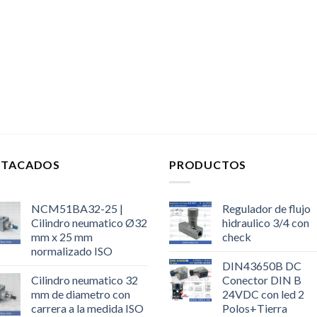
STACADOS
PRODUCTOS
NCM51BA32-25 |
Regulador de flujo
Cilindro neumatico Ø32
hidraulico 3/4 con
mm x 25 mm
check
normalizado ISO
DIN43650B DC
Cilindro neumatico 32
Conector DIN B
mm de diametro con
24VDC con led 2
carrera a la medida ISO
Polos+Tierra