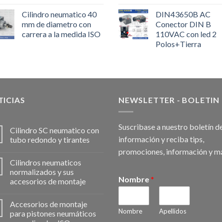
Cilindro neumatico 40
DIN43650B AC
mm de diametro con
Conector DIN B
carrera a la medida ISO
110VAC con led 2
Polos+Tierra
ICIAS
NEWSLETTER - BOLETIN
Suscribase a nuestro boletín d
Cilindro SC neumatico con
información y reciba tips,
tubo redondo y tirantes
promociones, información y m
Cilindros neumaticos
normalizados y sus
Nombre
*
accesorios de montaje
Accesorios de montaje
Nombre
Apellidos
para pistones neumáticos