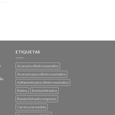
ETIQUETAS
e
Accesorio cilindro neumatico
Accesorio para cilindro neumatico
ás.
Aditamento para cilindro neumatico
Bobina
Bomba hidraulica
Bomba hidraulica engranes
Carrera a la medida