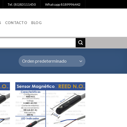
Tel. (81)83111450
Whatsapp 8189996442
S
CONTACTO
BLOG
egar
Agregar
la
a la
a de
Lista de
eos
deseos