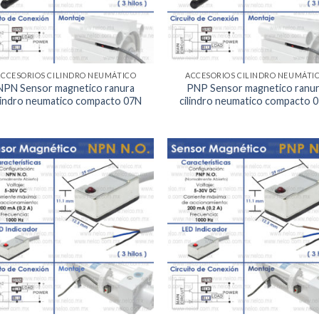
ACCESORIOS CILINDRO NEUMÁTICO
ACCESORIOS CILINDRO NEUMÁTI
NPN Sensor magnetico ranura
PNP Sensor magnetico ranu
lindro neumatico compacto 07N
cilindro neumatico compacto 
Agregar
Agr
a la
a 
Lista de
List
deseos
des