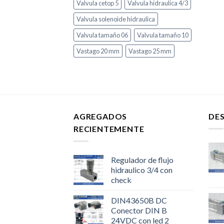
Valvula cetop 5
Valvula hidraulica 4/3
Valvula solenoide hidraulica
Valvula tamaño 06
Valvula tamaño 10
Vastago 20 mm
Vastago 25 mm
AGREGADOS
DE
RECIENTEMENTE
Regulador de flujo
hidraulico 3/4 con
check
DIN43650B DC
Conector DIN B
24VDC con led 2