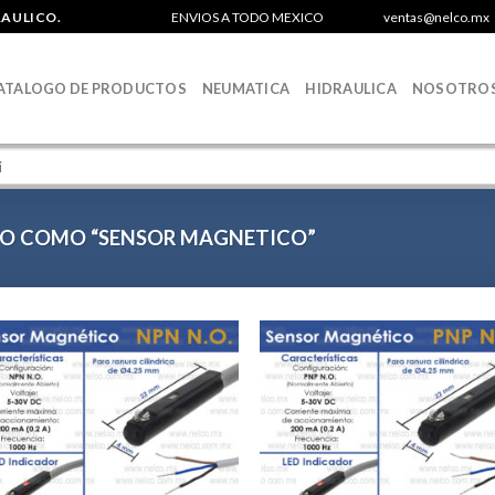
RAULICO.
ENVIOS A TODO MEXICO
ventas@nelco.mx
ATALOGO DE PRODUCTOS
NEUMATICA
HIDRAULICA
NOSOTRO
O COMO “SENSOR MAGNETICO”
Agregar
Agr
a la
a 
Lista de
List
deseos
des