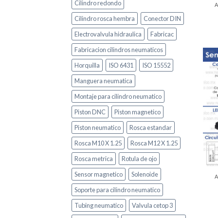
Cilindro redondo
Cilindro rosca hembra
Conector DIN
Electrovalvula hidraulica
Fabricac
Fabricacion cilindros neumaticos
Horquilla
ISO 6431
ISO 15552
Manguera neumatica
Montaje para cilindro neumatico
Piston DNC
Piston magnetico
Piston neumatico
Rosca estandar
Rosca M10 X 1.25
Rosca M12 X 1.25
Rosca metrica
Rotula de ojo
Sensor magnetico
Solenoide
Soporte para cilindro neumatico
Tubing neumatico
Valvula cetop 3