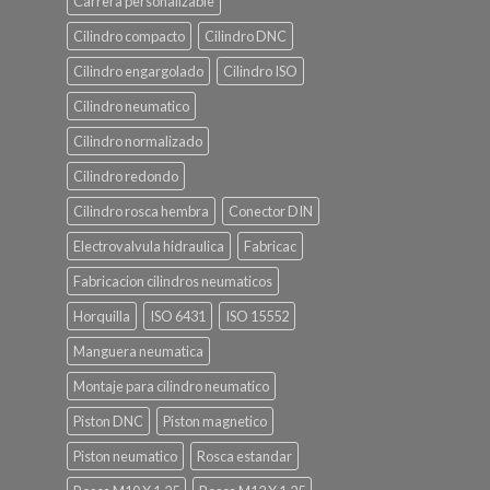
Carrera personalizable
Cilindro compacto
Cilindro DNC
Cilindro engargolado
Cilindro ISO
Cilindro neumatico
Cilindro normalizado
Cilindro redondo
Cilindro rosca hembra
Conector DIN
Electrovalvula hidraulica
Fabricac
Fabricacion cilindros neumaticos
Horquilla
ISO 6431
ISO 15552
Manguera neumatica
Montaje para cilindro neumatico
Piston DNC
Piston magnetico
Piston neumatico
Rosca estandar