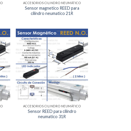
CO
ACCESORIOS CILINDRO NEUMÁTICO
a
Sensor magnetico REED para
cilindro neumatico 21R
egar
Agregar
la
a la
a de
Lista de
eos
deseos
CO
ACCESORIOS CILINDRO NEUMÁTICO
Sensor REED para cilindro
neumatico 31R