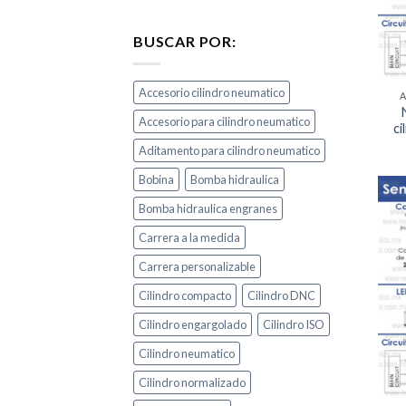
BUSCAR POR:
Accesorio cilindro neumatico
Accesorio para cilindro neumatico
ci
Aditamento para cilindro neumatico
Bobina
Bomba hidraulica
Bomba hidraulica engranes
Carrera a la medida
Carrera personalizable
Cilindro compacto
Cilindro DNC
Cilindro engargolado
Cilindro ISO
Cilindro neumatico
Cilindro normalizado