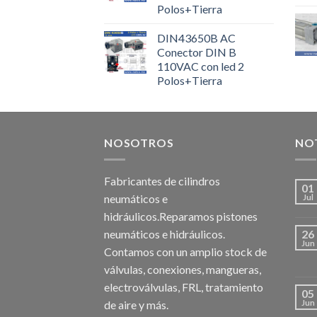
Polos+Tierra
DIN43650B AC
Conector DIN B
110VAC con led 2
Polos+Tierra
NOSOTROS
NOT
Fabricantes de cilindros
01
neumáticos e
Jul
hidráulicos.Reparamos pistones
neumáticos e hidráulicos.
26
Jun
Contamos con un amplio stock de
válvulas, conexiones, mangueras,
electroválvulas, FRL, tratamiento
05
de aire y más.
Jun