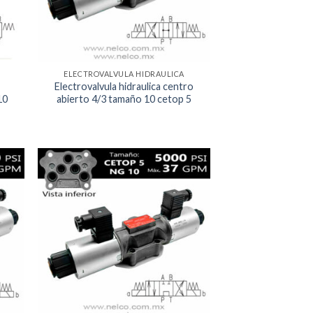
ELECTROVALVULA HIDRAULICA
Electrovalvula hidraulica centro
10
abierto 4/3 tamaño 10 cetop 5
egar
Agregar
la
a la
a de
Lista de
eos
deseos