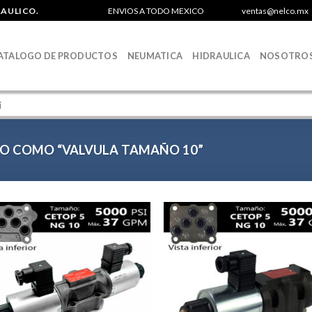
RAULICO.
ENVIOS A TODO MEXICO
ventas@nelco.mx
ATALOGO DE PRODUCTOS
NEUMATICA
HIDRAULICA
NOSOTRO
O COMO “VALVULA TAMAÑO 10”
Agregar
Agr
a la
a 
Lista de
List
deseos
des