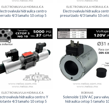
ELECTROVALVULA HIDRAULICA
ELECTROVALVULA HIDRAULICA
lectrovalvula hidraulica centro
Electrovalvula hidraulica cent
cerrado 4/3 tamaño 10 cetop 5
presurizado 4/3 tamaño 10 cet
Agregar
Agr
a la
a 
Lista de
List
deseos
des
ELECTROVALVULA HIDRAULICA
BOBINAS
ectrovalvula hidraulica centro Y
Solenoide 110V AC para valvu
lotante 4/3 tamaño 10 cetop 5
hidraulica cetop 5 tamaño 1