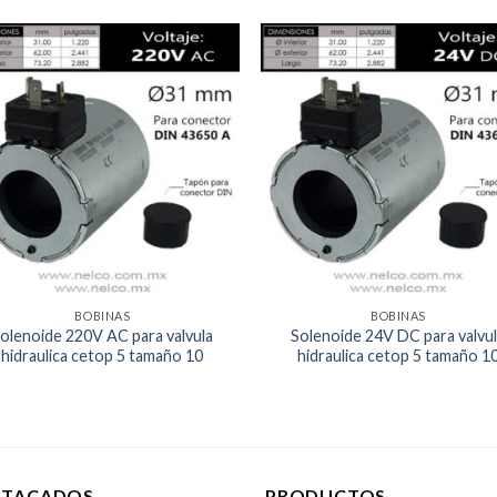
Agregar
Agr
a la
a 
Lista de
List
deseos
des
BOBINAS
BOBINAS
olenoide 220V AC para valvula
Solenoide 24V DC para valvu
hidraulica cetop 5 tamaño 10
hidraulica cetop 5 tamaño 1
STACADOS
PRODUCTOS