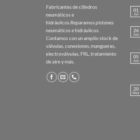
Fabricantes de cilindros
01
neumáticos e
Jul
hidráulicos.Reparamos pistones
neumáticos e hidráulicos.
26
Jun
Contamos con un amplio stock de
válvulas, conexiones, mangueras,
electroválvulas, FRL, tratamiento
05
de aire y más.
Jun
20
May