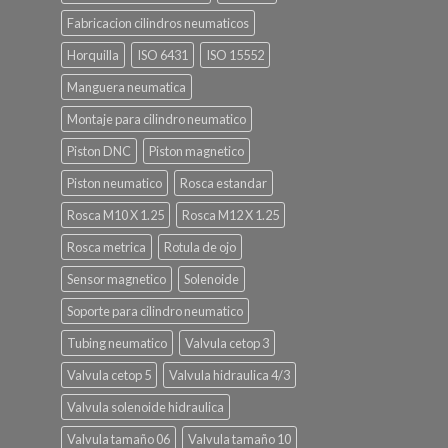
Fabricacion cilindros neumaticos
Horquilla
ISO 6431
ISO 15552
Manguera neumatica
Montaje para cilindro neumatico
Piston DNC
Piston magnetico
Piston neumatico
Rosca estandar
Rosca M10 X 1.25
Rosca M12 X 1.25
Rosca metrica
Rotula de ojo
Sensor magnetico
Solenoide
Soporte para cilindro neumatico
Tubing neumatico
Valvula cetop 3
Valvula cetop 5
Valvula hidraulica 4/3
Valvula solenoide hidraulica
Valvula tamaño 06
Valvula tamaño 10