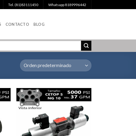
Tel. (81)83111450
Whatsapp 8189996442
S
CONTACTO
BLOG
egar
Agregar
la
a la
a de
Lista de
eos
deseos