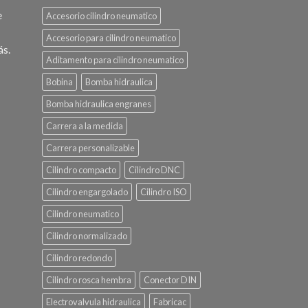
e
Accesorio cilindro neumatico
Accesorio para cilindro neumatico
ás.
Aditamento para cilindro neumatico
Bobina
Bomba hidraulica
Bomba hidraulica engranes
Carrera a la medida
Carrera personalizable
Cilindro compacto
Cilindro DNC
Cilindro engargolado
Cilindro ISO
Cilindro neumatico
Cilindro normalizado
Cilindro redondo
Cilindro rosca hembra
Conector DIN
Electrovalvula hidraulica
Fabricac