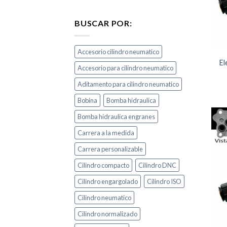
BUSCAR POR:
Accesorio cilindro neumatico
El
Accesorio para cilindro neumatico
Aditamento para cilindro neumatico
Bobina
Bomba hidraulica
Bomba hidraulica engranes
Carrera a la medida
Carrera personalizable
Cilindro compacto
Cilindro DNC
Cilindro engargolado
Cilindro ISO
Cilindro neumatico
Cilindro normalizado