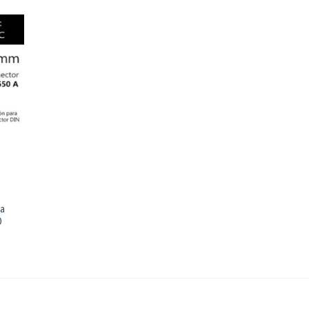
egar
la
a de
eos
la
0