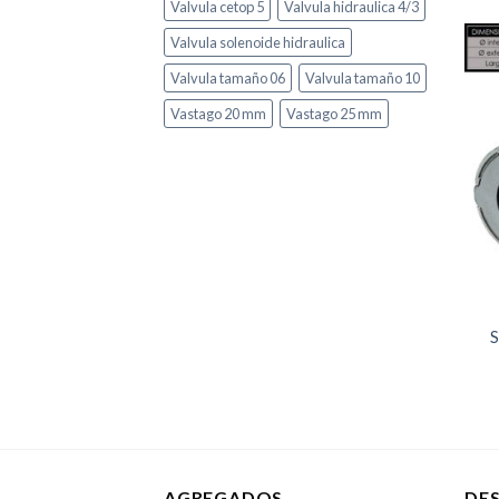
Valvula cetop 5
Valvula hidraulica 4/3
Valvula solenoide hidraulica
Valvula tamaño 06
Valvula tamaño 10
Vastago 20 mm
Vastago 25 mm
S
AGREGADOS
DE