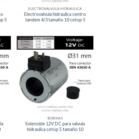
ELECTROVALVULA HIDRAULICA
ro
Electrovalvula hidraulica centro
op 5
tandem 4/3 tamaño 10 cetop 5
egar
Agregar
la
a la
a de
Lista de
eos
deseos
BOBINAS
la
Solenoide 12V DC para valvula
0
hidraulica cetop 5 tamaño 10