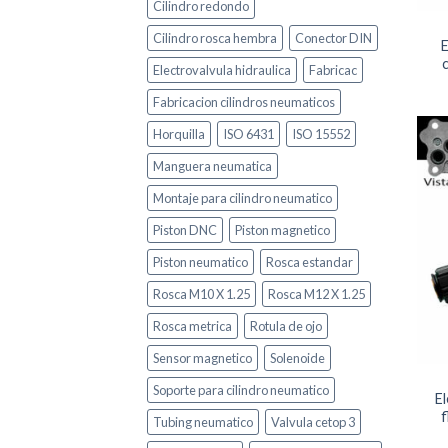
Cilindro redondo
Cilindro rosca hembra
Conector DIN
E
Electrovalvula hidraulica
Fabricac
Fabricacion cilindros neumaticos
Horquilla
ISO 6431
ISO 15552
Manguera neumatica
Montaje para cilindro neumatico
Piston DNC
Piston magnetico
Piston neumatico
Rosca estandar
Rosca M10 X 1.25
Rosca M12 X 1.25
Rosca metrica
Rotula de ojo
Sensor magnetico
Solenoide
Soporte para cilindro neumatico
El
f
Tubing neumatico
Valvula cetop 3