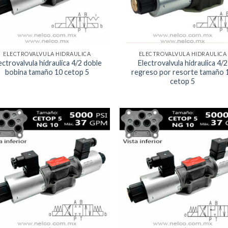
ELECTROVALVULA HIDRAULICA
ELECTROVALVULA HIDRAULICA
ectrovalvula hidraulica 4/2 doble
Electrovalvula hidraulica 4/2
bobina tamaño 10 cetop 5
regreso por resorte tamaño 
cetop 5
Agregar
Agr
a la
a 
Lista de
List
deseos
des