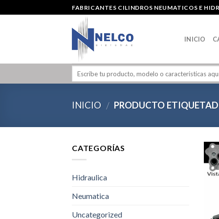
Skip
FABRICANTES CILINDROS NEUMATICOS E HID
to
content
INICIO
C
INICIO
PRODUCTO ETIQUETAD
/
CATEGORÍAS
Hidraulica
Neumatica
Uncategorized