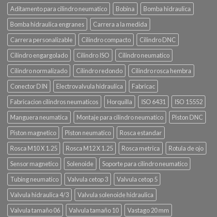
Aditamento para cilindro neumatico
Bobina
Bomba hidraulica
Bomba hidraulica engranes
Carrera a la medida
Carrera personalizable
Cilindro compacto
Cilindro DNC
Cilindro engargolado
Cilindro ISO
Cilindro neumatico
Cilindro normalizado
Cilindro redondo
Cilindro rosca hembra
Conector DIN
Electrovalvula hidraulica
Fabricac
Fabricacion cilindros neumaticos
Horquilla
ISO 6431
ISO 15552
Manguera neumatica
Montaje para cilindro neumatico
Piston DNC
Piston magnetico
Piston neumatico
Rosca estandar
Rosca M10 X 1.25
Rosca M12 X 1.25
Rosca metrica
Rotula de ojo
Sensor magnetico
Solenoide
Soporte para cilindro neumatico
Tubing neumatico
Valvula cetop 3
Valvula cetop 5
Valvula hidraulica 4/3
Valvula solenoide hidraulica
Valvula tamaño 06
Valvula tamaño 10
Vastago 20 mm