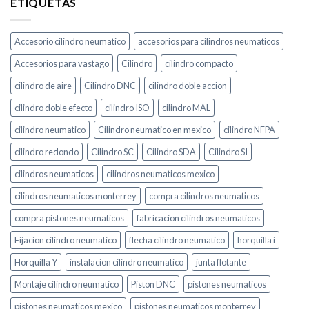
ETIQUETAS
Accesorio cilindro neumatico
accesorios para cilindros neumaticos
Accesorios para vastago
Cilindro
cilindro compacto
cilindro de aire
Cilindro DNC
cilindro doble accion
cilindro doble efecto
cilindro ISO
cilindro MAL
cilindro neumatico
Cilindro neumatico en mexico
cilindro NFPA
cilindro redondo
Cilindro SC
Cilindro SDA
Cilindro SI
cilindros neumaticos
cilindros neumaticos mexico
cilindros neumaticos monterrey
compra cilindros neumaticos
compra pistones neumaticos
fabricacion cilindros neumaticos
Fijacion cilindro neumatico
flecha cilindro neumatico
horquilla i
Horquilla Y
instalacion cilindro neumatico
junta flotante
Montaje cilindro neumatico
Piston DNC
pistones neumaticos
pistones neumaticos mexico
pistones neumaticos monterrey