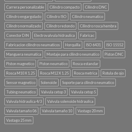
Carrera personalizable
Cilindro compacto
Cilindro DNC
Cilindro engargolado
Cilindro ISO
Cilindro neumatico
Cilindro normalizado
Cilindro redondo
Cilindro rosca hembra
Conector DIN
Electrovalvula hidraulica
Fabricac
Fabricacion cilindros neumaticos
Horquilla
ISO 6431
ISO 15552
Manguera neumatica
Montaje para cilindro neumatico
Piston DNC
Piston magnetico
Piston neumatico
Rosca estandar
Rosca M10 X 1.25
Rosca M12 X 1.25
Rosca metrica
Rotula de ojo
Sensor magnetico
Solenoide
Soporte para cilindro neumatico
Tubing neumatico
Valvula cetop 3
Valvula cetop 5
Valvula hidraulica 4/3
Valvula solenoide hidraulica
Valvula tamaño 06
Valvula tamaño 10
Vastago 20 mm
Vastago 25 mm