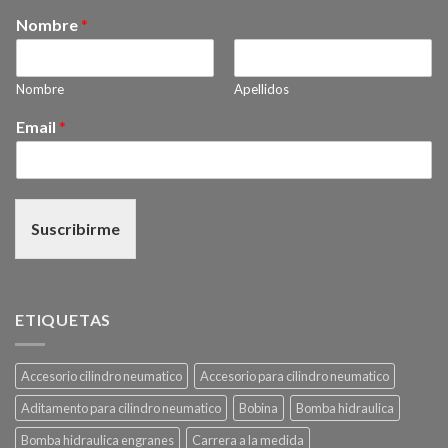
Nombre
*
Nombre
Apellidos
Email
*
Suscribirme
ETIQUETAS
Accesorio cilindro neumatico
Accesorio para cilindro neumatico
Aditamento para cilindro neumatico
Bobina
Bomba hidraulica
Bomba hidraulica engranes
Carrera a la medida