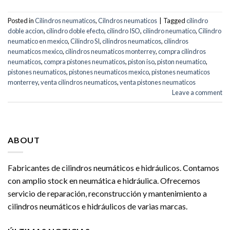
Posted in
Cilindros neumaticos
,
Cilndros neumaticos
|
Tagged
cilindro
doble accion
,
cilindro doble efecto
,
cilindro ISO
,
cilindro neumatico
,
Cilindro
neumatico en mexico
,
Cilindro SI
,
cilindros neumaticos
,
cilindros
neumaticos mexico
,
cilindros neumaticos monterrey
,
compra cilindros
neumaticos
,
compra pistones neumaticos
,
piston iso
,
piston neumatico
,
pistones neumaticos
,
pistones neumaticos mexico
,
pistones neumaticos
monterrey
,
venta cilindros neumaticos
,
venta pistones neumaticos
Leave a comment
ABOUT
Fabricantes de cilindros neumáticos e hidráulicos. Contamos
con amplio stock en neumática e hidráulica. Ofrecemos
servicio de reparación, reconstrucción y mantenimiento a
cilindros neumáticos e hidráulicos de varias marcas.