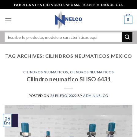
Skip
FABRICANTES CILINDROS NEUMATICOS E HIDRAULICO.
to
content
0
TAG ARCHIVES:
CILINDROS NEUMATICOS MEXICO
CILINDROS NEUMATICOS
,
CILNDROS NEUMATICOS
Cilindro neumatico SI ISO 6431
POSTED ON
26 ENERO, 2022
BY
ADMINNELCO
26
Ene