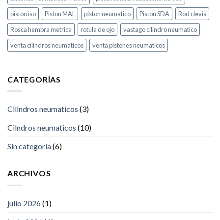
piston iso
Piston MAL
piston neumatico
Piston SDA
Rod clevis
Rosca hembra metrica
rotula de ojo
vastago cilindro neumatico
venta cilindros neumaticos
venta pistones neumaticos
CATEGORÍAS
Cilindros neumaticos
(3)
Cilndros neumaticos
(10)
Sin categoría
(6)
ARCHIVOS
julio 2026
(1)