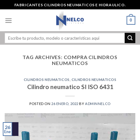
Skip
FABRICANTES CILINDROS NEUMATICOS E HIDRAULICO.
to
content
0
TAG ARCHIVES:
COMPRA CILINDROS
NEUMATICOS
CILINDROS NEUMATICOS
,
CILNDROS NEUMATICOS
Cilindro neumatico SI ISO 6431
POSTED ON
26 ENERO, 2022
BY
ADMINNELCO
26
Ene