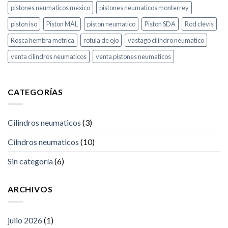
pistones neumaticos mexico
pistones neumaticos monterrey
piston iso
Piston MAL
piston neumatico
Piston SDA
Rod clevis
Rosca hembra metrica
rotula de ojo
vastago cilindro neumatico
venta cilindros neumaticos
venta pistones neumaticos
CATEGORÍAS
Cilindros neumaticos
(3)
Cilndros neumaticos
(10)
Sin categoría
(6)
ARCHIVOS
julio 2026
(1)