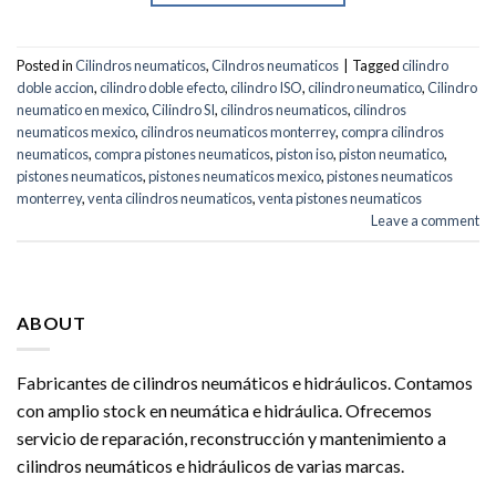
Posted in
Cilindros neumaticos
,
Cilndros neumaticos
|
Tagged
cilindro
doble accion
,
cilindro doble efecto
,
cilindro ISO
,
cilindro neumatico
,
Cilindro
neumatico en mexico
,
Cilindro SI
,
cilindros neumaticos
,
cilindros
neumaticos mexico
,
cilindros neumaticos monterrey
,
compra cilindros
neumaticos
,
compra pistones neumaticos
,
piston iso
,
piston neumatico
,
pistones neumaticos
,
pistones neumaticos mexico
,
pistones neumaticos
monterrey
,
venta cilindros neumaticos
,
venta pistones neumaticos
Leave a comment
ABOUT
Fabricantes de cilindros neumáticos e hidráulicos. Contamos
con amplio stock en neumática e hidráulica. Ofrecemos
servicio de reparación, reconstrucción y mantenimiento a
cilindros neumáticos e hidráulicos de varias marcas.