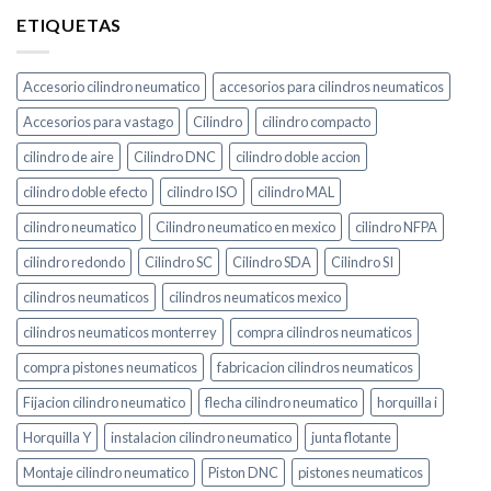
ETIQUETAS
Accesorio cilindro neumatico
accesorios para cilindros neumaticos
Accesorios para vastago
Cilindro
cilindro compacto
cilindro de aire
Cilindro DNC
cilindro doble accion
cilindro doble efecto
cilindro ISO
cilindro MAL
cilindro neumatico
Cilindro neumatico en mexico
cilindro NFPA
cilindro redondo
Cilindro SC
Cilindro SDA
Cilindro SI
cilindros neumaticos
cilindros neumaticos mexico
cilindros neumaticos monterrey
compra cilindros neumaticos
compra pistones neumaticos
fabricacion cilindros neumaticos
Fijacion cilindro neumatico
flecha cilindro neumatico
horquilla i
Horquilla Y
instalacion cilindro neumatico
junta flotante
Montaje cilindro neumatico
Piston DNC
pistones neumaticos