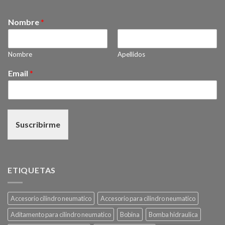
Nombre
*
Nombre
Apellidos
Email
*
Suscribirme
ETIQUETAS
Accesorio cilindro neumatico
Accesorio para cilindro neumatico
Aditamento para cilindro neumatico
Bobina
Bomba hidraulica