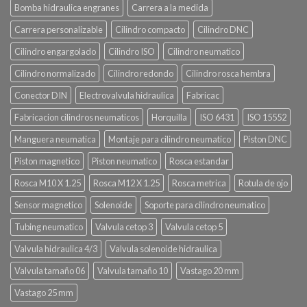
Bomba hidraulica engranes
Carrera a la medida
Carrera personalizable
Cilindro compacto
Cilindro DNC
Cilindro engargolado
Cilindro ISO
Cilindro neumatico
Cilindro normalizado
Cilindro redondo
Cilindro rosca hembra
Conector DIN
Electrovalvula hidraulica
Fabricac
Fabricacion cilindros neumaticos
Horquilla
ISO 6431
ISO 15552
Manguera neumatica
Montaje para cilindro neumatico
Piston DNC
Piston magnetico
Piston neumatico
Rosca estandar
Rosca M10 X 1.25
Rosca M12 X 1.25
Rosca metrica
Rotula de ojo
Sensor magnetico
Solenoide
Soporte para cilindro neumatico
Tubing neumatico
Valvula cetop 3
Valvula cetop 5
Valvula hidraulica 4/3
Valvula solenoide hidraulica
Valvula tamaño 06
Valvula tamaño 10
Vastago 20 mm
Vastago 25 mm