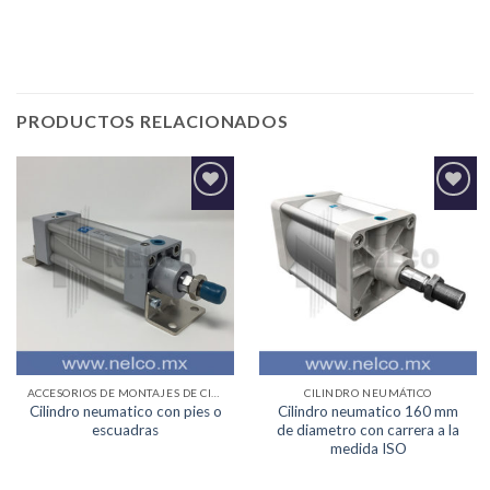
Tulum, Monclova, Ecatepec, Ciudad Obregon, Ciudad Juarez
PRODUCTOS RELACIONADOS
Agregar
Agregar
a la
a la
Lista de
Lista de
deseos
deseos
ACCESORIOS DE MONTAJES DE CILINDRO NEUMATICO
CILINDRO NEUMÁTICO
Cilindro neumatico con pies o
Cilindro neumatico 160 mm
escuadras
de diametro con carrera a la
medida ISO