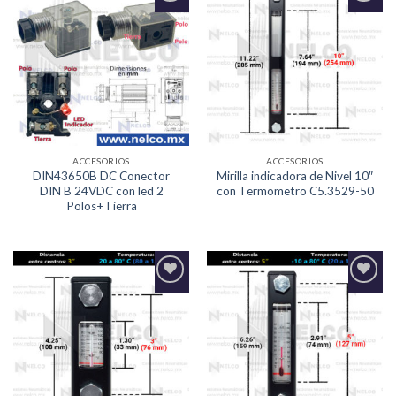
Agregar
Agregar
a la
a la
Lista de
Lista de
deseos
deseos
ACCESORIOS
ACCESORIOS
DIN43650B DC Conector
Mirilla indicadora de Nivel 10″
DIN B 24VDC con led 2
con Termometro C5.3529-50
Polos+Tierra
Agregar
Agregar
a la
a la
Lista de
Lista de
deseos
deseos