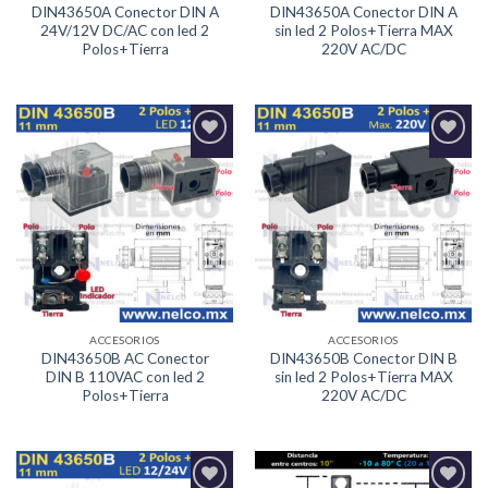
DIN43650A Conector DIN A
DIN43650A Conector DIN A
24V/12V DC/AC con led 2
sin led 2 Polos+Tierra MAX
Polos+Tierra
220V AC/DC
Agregar
Agregar
a la
a la
Lista de
Lista de
deseos
deseos
ACCESORIOS
ACCESORIOS
DIN43650B AC Conector
DIN43650B Conector DIN B
DIN B 110VAC con led 2
sin led 2 Polos+Tierra MAX
Polos+Tierra
220V AC/DC