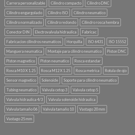
Carrera personalizable
Cilindro compacto
Cilindro DNC
Cilindro engargolado
Cilindro ISO
Cilindro neumatico
Cilindro normalizado
Cilindro redondo
Cilindro rosca hembra
Conector DIN
Electrovalvula hidraulica
Fabricac
Fabricacion cilindros neumaticos
Horquilla
ISO 6431
ISO 15552
Manguera neumatica
Montaje para cilindro neumatico
Piston DNC
Piston magnetico
Piston neumatico
Rosca estandar
Rosca M10 X 1.25
Rosca M12 X 1.25
Rosca metrica
Rotula de ojo
Sensor magnetico
Solenoide
Soporte para cilindro neumatico
Tubing neumatico
Valvula cetop 3
Valvula cetop 5
Valvula hidraulica 4/3
Valvula solenoide hidraulica
Valvula tamaño 06
Valvula tamaño 10
Vastago 20 mm
Vastago 25 mm