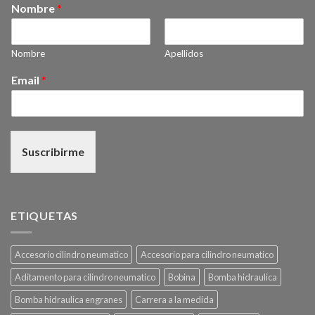
Nombre
*
Nombre
Apellidos
Email
*
Suscribirme
ETIQUETAS
Accesorio cilindro neumatico
Accesorio para cilindro neumatico
Aditamento para cilindro neumatico
Bobina
Bomba hidraulica
Bomba hidraulica engranes
Carrera a la medida