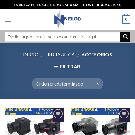
Skip
FABRICANTES CILINDROS NEUMATICOS E HIDRAULICO.
to
content
0
INICIO
HIDRAULICA
ACCESORIOS
/
/
FILTRAR
Agregar
Agregar
a la
a la
Lista de
Lista de