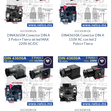
deseos
deseos
ACCESORIOS
ACCESORIOS
DIN43650A Conector DIN A
DIN43650A Conector DIN A
3 Polos+Tierra sin led MAX
110V AC con led 2
220V AC/DC
Polos+Tierra
Agregar
Agregar
a la
a la
Lista de
Lista de
deseos
deseos
ACCESORIOS
ACCESORIOS