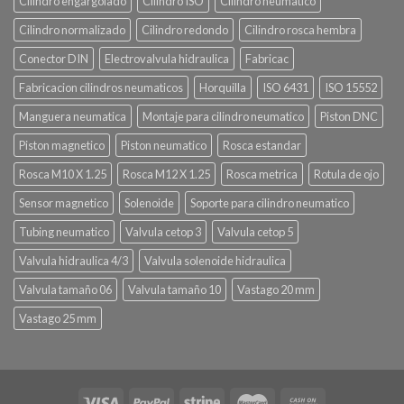
Cilindro engargolado
Cilindro ISO
Cilindro neumatico
Cilindro normalizado
Cilindro redondo
Cilindro rosca hembra
Conector DIN
Electrovalvula hidraulica
Fabricac
Fabricacion cilindros neumaticos
Horquilla
ISO 6431
ISO 15552
Manguera neumatica
Montaje para cilindro neumatico
Piston DNC
Piston magnetico
Piston neumatico
Rosca estandar
Rosca M10 X 1.25
Rosca M12 X 1.25
Rosca metrica
Rotula de ojo
Sensor magnetico
Solenoide
Soporte para cilindro neumatico
Tubing neumatico
Valvula cetop 3
Valvula cetop 5
Valvula hidraulica 4/3
Valvula solenoide hidraulica
Valvula tamaño 06
Valvula tamaño 10
Vastago 20 mm
Vastago 25 mm