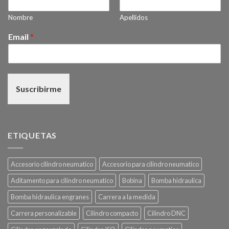
Nombre
Apellidos
Email
*
Suscribirme
ETIQUETAS
Accesorio cilindro neumatico
Accesorio para cilindro neumatico
Aditamento para cilindro neumatico
Bobina
Bomba hidraulica
Bomba hidraulica engranes
Carrera a la medida
Carrera personalizable
Cilindro compacto
Cilindro DNC