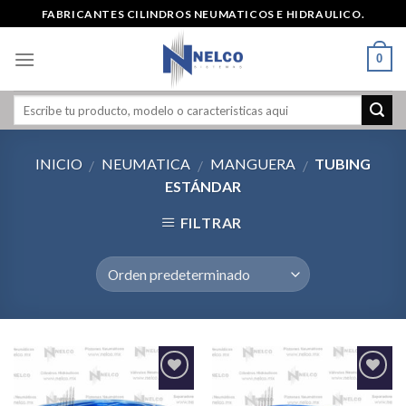
Skip
FABRICANTES CILINDROS NEUMATICOS E HIDRAULICO.
to
content
0
INICIO
NEUMATICA
MANGUERA
TUBING
/
/
/
ESTÁNDAR
FILTRAR
Agregar
Agregar
a la
a la