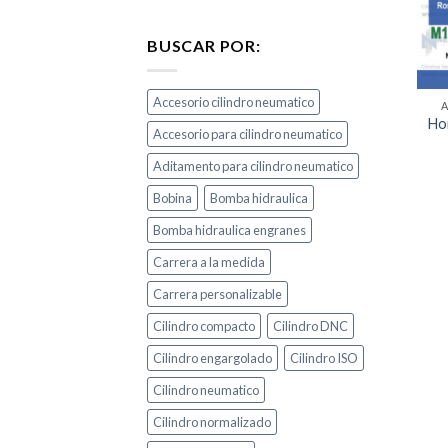
BUSCAR POR:
Accesorio cilindro neumatico
Hor
Accesorio para cilindro neumatico
Aditamento para cilindro neumatico
Bobina
Bomba hidraulica
Bomba hidraulica engranes
Carrera a la medida
Carrera personalizable
Cilindro compacto
Cilindro DNC
Cilindro engargolado
Cilindro ISO
Cilindro neumatico
Cilindro normalizado