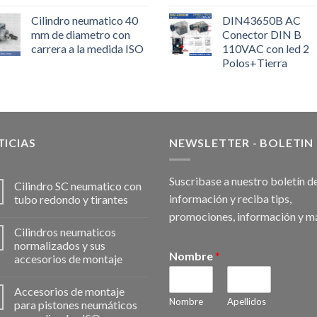
Cilindro neumatico 40
DIN43650B AC
mm de diametro con
Conector DIN B
carrera a la medida ISO
110VAC con led 2
Polos+Tierra
ICIAS
NEWSLETTER - BOLETIN
Suscribase a nuestro boletín d
Cilindro SC neumatico con
información y reciba tips,
tubo redondo y tirantes
promociones, información y m
Cilindros neumaticos
normalizados y sus
Nombre
*
accesorios de montaje
Accesorios de montaje
Nombre
Apellidos
para pistones neumáticos