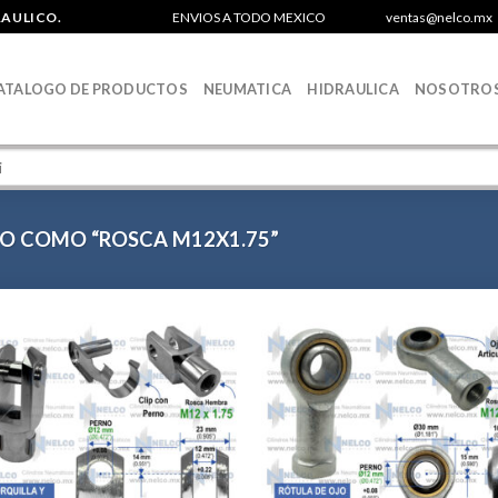
RAULICO.
ENVIOS A TODO MEXICO
ventas@nelco.mx
ATALOGO DE PRODUCTOS
NEUMATICA
HIDRAULICA
NOSOTRO
 COMO “ROSCA M12X1.75”
Agregar
Agr
a la
a 
Lista de
List
deseos
des