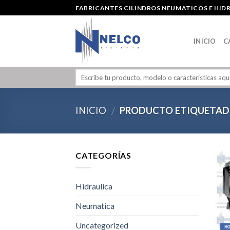
Skip
FABRICANTES CILINDROS NEUMATICOS E HID
to
content
INICIO
C
INICIO
PRODUCTO ETIQUETADO
/
CATEGORÍAS
Hidraulica
Neumatica
Uncategorized