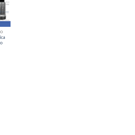
CO
ica
co