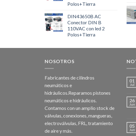
Polos+Tierra
DIN43650B AC
Conector DIN B
110VAC con led 2
Polos+Tierra
NOSOTROS
NOT
Fabricantes de cilindros
01
neumáticos e
Jul
hidráulicos.Reparamos pistones
neumáticos e hidráulicos.
26
Jun
Contamos con un amplio stock de
válvulas, conexiones, mangueras,
electroválvulas, FRL, tratamiento
05
de aire y más.
Jun