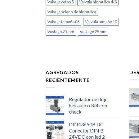
Valvula cetop 5
Valvula hidraulica 4/3
Valvula solenoide hidraulica
Valvula tamaño 06
Valvula tamaño 10
Vastago 20 mm
Vastago 25 mm
AGREGADOS
DE
RECIENTEMENTE
Regulador de flujo
hidraulico 3/4 con
check
DIN43650B DC
Conector DIN B
24VDC con led 2