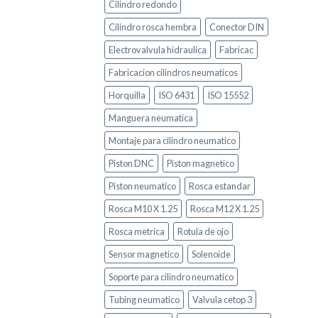
Cilindro redondo
Cilindro rosca hembra
Conector DIN
Electrovalvula hidraulica
Fabricac
Fabricacion cilindros neumaticos
Horquilla
ISO 6431
ISO 15552
Manguera neumatica
Montaje para cilindro neumatico
Piston DNC
Piston magnetico
Piston neumatico
Rosca estandar
Rosca M10 X 1.25
Rosca M12 X 1.25
Rosca metrica
Rotula de ojo
Sensor magnetico
Solenoide
Soporte para cilindro neumatico
Tubing neumatico
Valvula cetop 3