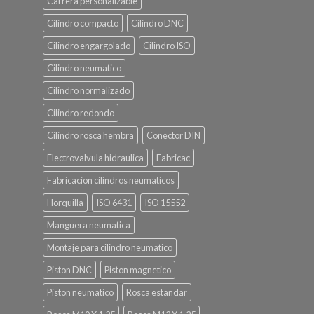
Carrera personalizable
Cilindro compacto
Cilindro DNC
Cilindro engargolado
Cilindro ISO
Cilindro neumatico
Cilindro normalizado
Cilindro redondo
Cilindro rosca hembra
Conector DIN
Electrovalvula hidraulica
Fabricac
Fabricacion cilindros neumaticos
Horquilla
ISO 6431
ISO 15552
Manguera neumatica
Montaje para cilindro neumatico
Piston DNC
Piston magnetico
Piston neumatico
Rosca estandar