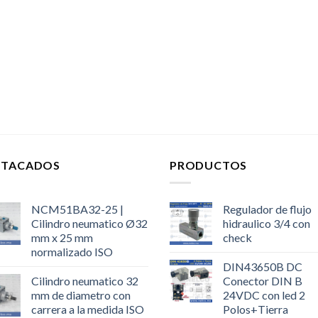
STACADOS
PRODUCTOS
NCM51BA32-25 |
Regulador de flujo
Cilindro neumatico Ø32
hidraulico 3/4 con
mm x 25 mm
check
normalizado ISO
DIN43650B DC
Cilindro neumatico 32
Conector DIN B
mm de diametro con
24VDC con led 2
carrera a la medida ISO
Polos+Tierra