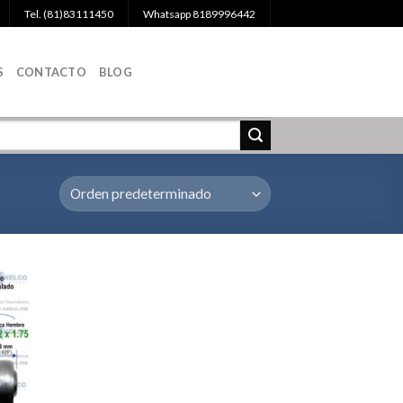
Tel. (81)83111450
Whatsapp 8189996442
S
CONTACTO
BLOG
egar
la
a de
eos