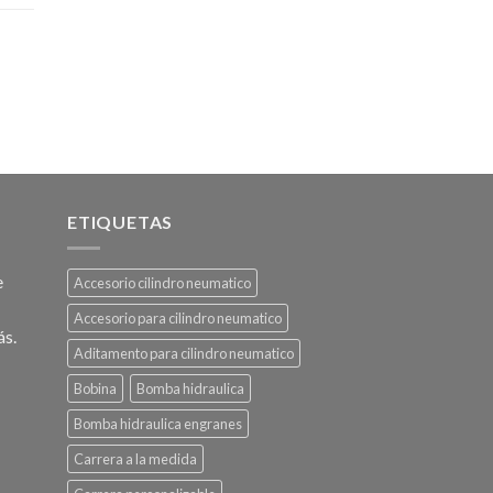
ETIQUETAS
e
Accesorio cilindro neumatico
Accesorio para cilindro neumatico
ás.
Aditamento para cilindro neumatico
Bobina
Bomba hidraulica
Bomba hidraulica engranes
Carrera a la medida