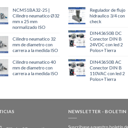
NCM51BA32-25 |
Regulador de flujo
Cilindro neumatico Ø32
hidraulico 3/4 con
mm x 25 mm
check
normalizado ISO
DIN43650B DC
Cilindro neumatico 32
Conector DIN B
mm de diametro con
24VDC con led 2
carrera a la medida ISO
Polos+Tierra
Cilindro neumatico 40
DIN43650B AC
mm de diametro con
Conector DIN B
carrera a la medida ISO
110VAC con led 2
Polos+Tierra
ICIAS
NEWSLETTER - BOLETIN
Suscribase a nuestro boletín d