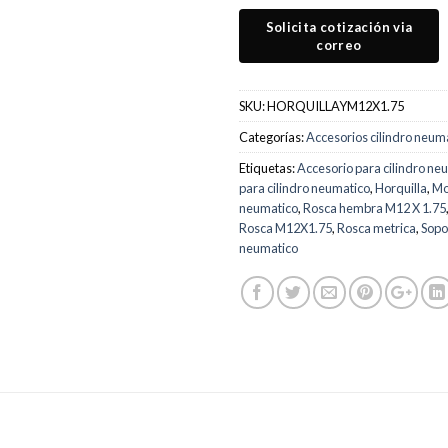
SKU:
HORQUILLAYM12X1.75
Categorías:
Accesorios cilindro neum
Etiquetas:
Accesorio para cilindro ne
para cilindro neumatico
,
Horquilla
,
Mo
neumatico
,
Rosca hembra M12 X 1.75
Rosca M12X1.75
,
Rosca metrica
,
Sopo
neumatico