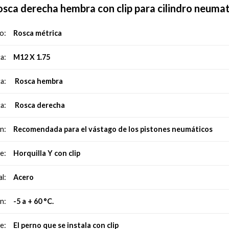
sca derecha hembra con clip para cilindro neumati
Rosca métrica
o:
M12 X 1.75
a:
Rosca hembra
a:
Rosca derecha
a:
Recomendada para el vástago de los pistones
neumáticos
n:
Horquilla Y con clip
e:
Acero
l:
-5 a + 60 °C.
n:
El perno que se instala con clip
e: