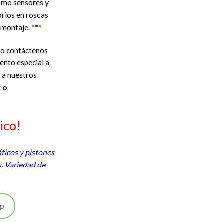
como sensores y
rios en roscas
l montaje.
***
n o contáctenos
ento especial a
 a nuestros
 o
ico!
ticos y pistones
. Variedad de
pp