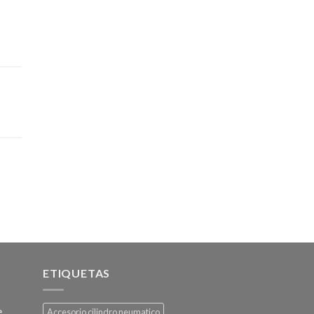
ETIQUETAS
e
Accesorio cilindro neumatico