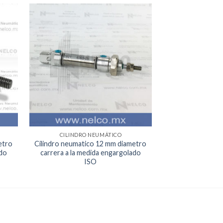
egar
Agregar
la
a la
a de
Lista de
eos
deseos
CILINDRO NEUMÁTICO
CILINDRO
etro
Cilindro neumatico 12 mm diametro
Cilindro neum
ado
carrera a la medida engargolado
diametro con ca
ISO
I