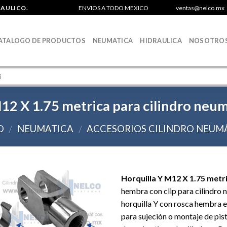
RAULICO.
ENVIOS A TODO MEXICO
ventas@nelco.mx
ATALOGO DE PRODUCTOS
NEUMATICA
HIDRAULICA
NOSOTRO
12 X 1.75 metrica para cilindro neum
O
NEUMATICA
ACCESORIOS CILINDRO NEUM
/
/
Horquilla Y M12 X 1.75 metr
hembra con clip para cilindro 
Agregar
horquilla Y con rosca hembra e
a la Lista
para sujeción o montaje de pi
de