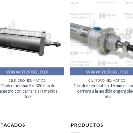
Agregar
Agr
a la
a 
Lista de
List
deseos
des
CILINDRO NEUMÁTICO
CILINDRO NEUMÁTICO
Cilindro neumatico 320 mm de
Cilindro neumatico 16 mm diam
iametro con carrera a la medida
carrera a la medida engargol
ISO
ISO
STACADOS
PRODUCTOS