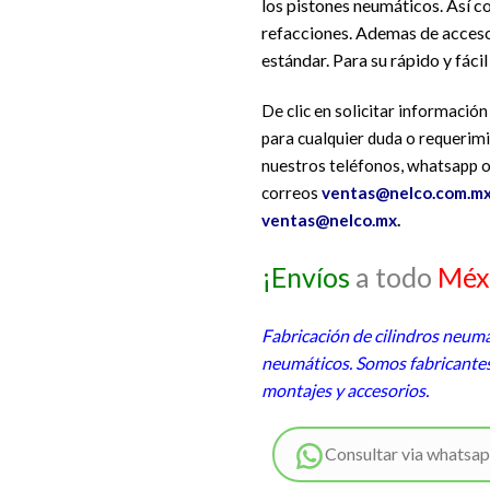
los pistones neumáticos. Así 
refacciones. Ademas de acceso
estándar. Para su rápido y fáci
De clic en solicitar informació
para cualquier duda o requerimi
nuestros teléfonos, whatsapp o
correos
ventas@nelco.com.mx
ventas@nelco.mx
.
¡Envíos
a todo
Méx
Fabricación de cilindros neumá
neumáticos. Somos fabricantes
montajes y accesorios.
Consultar via whatsa