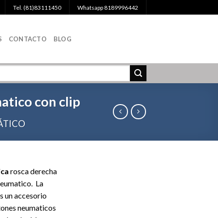
Tel. (81)83111450
Whatsapp 8189996442
S
CONTACTO
BLOG
atico con clip
ÁTICO
ica
rosca derecha
neumatico. La
s un accesorio
stones neumaticos