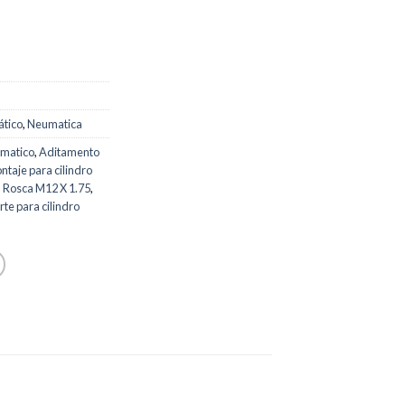
ático
,
Neumatica
umatico
,
Aditamento
ntaje para cilindro
,
Rosca M12 X 1.75
,
rte para cilindro