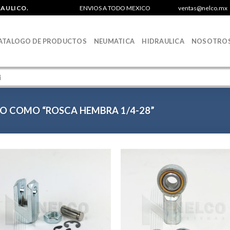
RAULICO.
ENVIOS A TODO MEXICO
ventas@nelco.mx
ATALOGO DE PRODUCTOS
NEUMATICA
HIDRAULICA
NOSOTRO
 COMO “ROSCA HEMBRA 1/4-28”
Agregar
Agr
a la
a 
Lista de
List
deseos
des