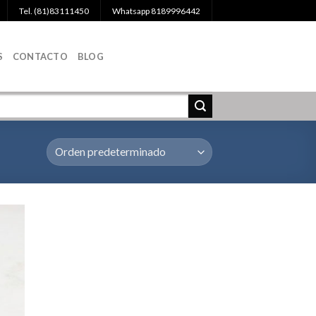
Tel. (81)83111450
Whatsapp 8189996442
S
CONTACTO
BLOG
egar
la
a de
eos