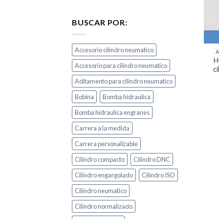
BUSCAR POR:
Accesorio cilindro neumatico
H
Accesorio para cilindro neumatico
c
Aditamento para cilindro neumatico
Bobina
Bomba hidraulica
Bomba hidraulica engranes
Carrera a la medida
Carrera personalizable
Cilindro compacto
Cilindro DNC
Cilindro engargolado
Cilindro ISO
Cilindro neumatico
Cilindro normalizado