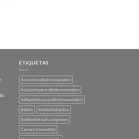
ETIQUETAS
e
Accesorio cilindro neumatico
Accesorio para cilindro neumatico
ás.
Aditamento para cilindro neumatico
Bobina
Bomba hidraulica
Bomba hidraulica engranes
Carrera a la medida