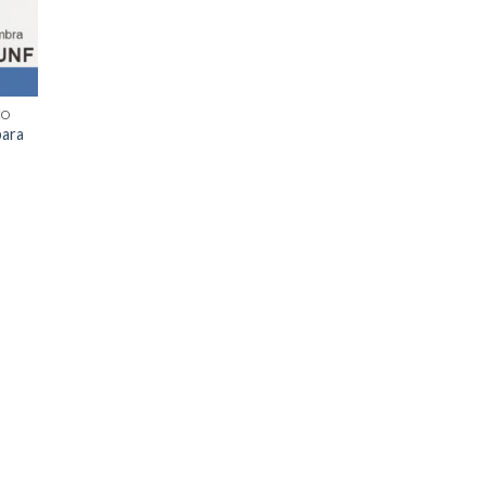
CO
para