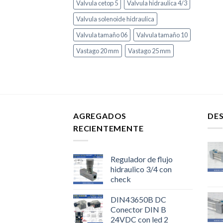
Valvula cetop 5
Valvula hidraulica 4/3
Valvula solenoide hidraulica
Valvula tamaño 06
Valvula tamaño 10
Vastago 20 mm
Vastago 25 mm
AGREGADOS
DE
RECIENTEMENTE
Regulador de flujo
hidraulico 3/4 con
check
DIN43650B DC
Conector DIN B
24VDC con led 2