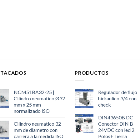
STACADOS
PRODUCTOS
NCM51BA32-25 |
Regulador de flujo
Cilindro neumatico Ø32
hidraulico 3/4 con
mm x 25 mm
check
normalizado ISO
DIN43650B DC
Cilindro neumatico 32
Conector DIN B
mm de diametro con
24VDC con led 2
carrera a la medida ISO
Polos+Tierra