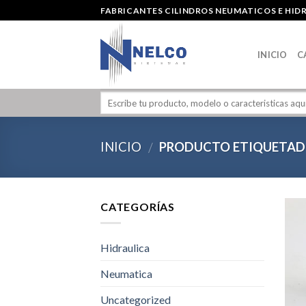
Skip
FABRICANTES CILINDROS NEUMATICOS E HID
to
content
INICIO
C
INICIO
PRODUCTO ETIQUETADO
/
CATEGORÍAS
Hidraulica
Neumatica
Uncategorized