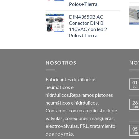
Polos+Tierra
DIN43650B AC
Conector DIN B
110VAC con led 2
Polos+Tierra
NOSOTROS
NOT
Fabricantes de cilindros
01
neumáticos e
Jul
hidráulicos.Reparamos pistones
neumáticos e hidráulicos.
26
Jun
Contamos con un amplio stock de
válvulas, conexiones, mangueras,
electroválvulas, FRL, tratamiento
05
de aire y más.
Jun