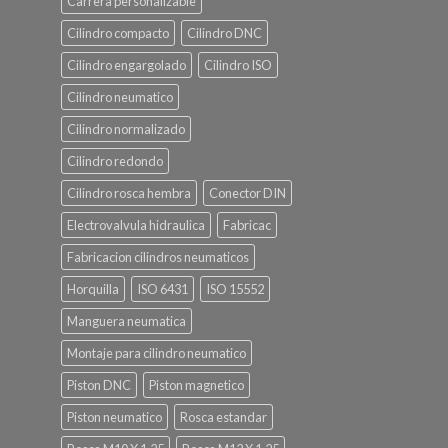
Carrera personalizable
Cilindro compacto
Cilindro DNC
Cilindro engargolado
Cilindro ISO
Cilindro neumatico
Cilindro normalizado
Cilindro redondo
Cilindro rosca hembra
Conector DIN
Electrovalvula hidraulica
Fabricac
Fabricacion cilindros neumaticos
Horquilla
ISO 6431
ISO 15552
Manguera neumatica
Montaje para cilindro neumatico
Piston DNC
Piston magnetico
Piston neumatico
Rosca estandar