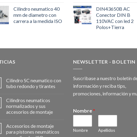
Cilindro neumatico 40
DIN43650B AC
mm de diametro con
Conector DIN B
carrera a la medida ISO
110VAC con led 2
Polos+Tierra
ICIAS
NEWSLETTER - BOLETIN
Suscribase a nuestro boletín d
Cilindro SC neumatico con
información y reciba tips,
tubo redondo y tirantes
promociones, información y m
Cilindros neumaticos
normalizados y sus
Nombre
*
accesorios de montaje
Accesorios de montaje
Nombre
Apellidos
para pistones neumáticos