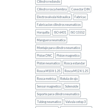
Cilindro redondo
Cilindro rosca hembra
Conector DIN
Electrovalvula hidraulica
Fabricac
Fabricacion cilindros neumaticos
Horquilla
ISO 6431
ISO 15552
Manguera neumatica
Montaje para cilindro neumatico
Piston DNC
Piston magnetico
Piston neumatico
Rosca estandar
Rosca M10 X 1.25
Rosca M12 X 1.25
Rosca metrica
Rotula de ojo
Sensor magnetico
Solenoide
Soporte para cilindro neumatico
Tubing neumatico
Valvula cetop 3