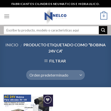
Skip
FABRICANTES CILINDROS NEUMATICOS E HIDRAULICO.
to
content
0
INICIO
PRODUCTO ETIQUETADO COMO “BOBINA
/
24V CA”
FILTRAR
Agregar
a la