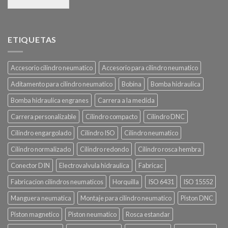
ETIQUETAS
Accesorio cilindro neumatico
Accesorio para cilindro neumatico
Aditamento para cilindro neumatico
Bobina
Bomba hidraulica
Bomba hidraulica engranes
Carrera a la medida
Carrera personalizable
Cilindro compacto
Cilindro DNC
Cilindro engargolado
Cilindro ISO
Cilindro neumatico
Cilindro normalizado
Cilindro redondo
Cilindro rosca hembra
Conector DIN
Electrovalvula hidraulica
Fabricac
Fabricacion cilindros neumaticos
Horquilla
ISO 6431
ISO 15552
Manguera neumatica
Montaje para cilindro neumatico
Piston DNC
Piston magnetico
Piston neumatico
Rosca estandar