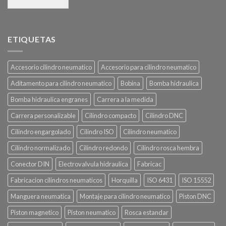
ETIQUETAS
Accesorio cilindro neumatico
Accesorio para cilindro neumatico
Aditamento para cilindro neumatico
Bobina
Bomba hidraulica
Bomba hidraulica engranes
Carrera a la medida
Carrera personalizable
Cilindro compacto
Cilindro DNC
Cilindro engargolado
Cilindro ISO
Cilindro neumatico
Cilindro normalizado
Cilindro redondo
Cilindro rosca hembra
Conector DIN
Electrovalvula hidraulica
Fabricac
Fabricacion cilindros neumaticos
Horquilla
ISO 6431
ISO 15552
Manguera neumatica
Montaje para cilindro neumatico
Piston DNC
Piston magnetico
Piston neumatico
Rosca estandar