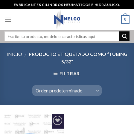
Skip
FABRICANTES CILINDROS NEUMATICOS E HIDRAULICO.
to
content
0
INICIO
PRODUCTO ETIQUETADO COMO “TUBING
/
5/32”
FILTRAR
Agregar
a la