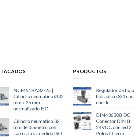
STACADOS
PRODUCTOS
NCM51BA32-25 |
Regulador de flujo
Cilindro neumatico Ø32
hidraulico 3/4 con
mm x 25 mm
check
normalizado ISO
DIN43650B DC
Cilindro neumatico 32
Conector DIN B
mm de diametro con
24VDC con led 2
carrera a la medida ISO
Polos+Tierra