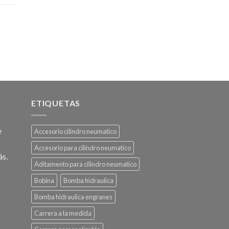
ETIQUETAS
e
Accesorio cilindro neumatico
Accesorio para cilindro neumatico
ás.
Aditamento para cilindro neumatico
Bobina
Bomba hidraulica
Bomba hidraulica engranes
Carrera a la medida