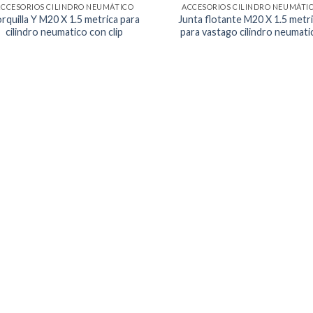
ACCESORIOS CILINDRO NEUMÁTICO
ACCESORIOS CILINDRO NEUMÁTI
rquilla Y M20 X 1.5 metrica para
Junta flotante M20 X 1.5 metr
cilindro neumatico con clip
para vastago cilindro neumati