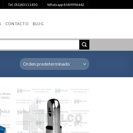
Tel. (81)83111450
Whatsapp 8189996442
S
CONTACTO
BLOG
egar
Agregar
la
a la
a de
Lista de
eos
deseos