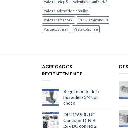
Valvula cetop 5
Valvula hidraulica 4/3
Valvula solenoide hidraulica
Valvula tamaño 06
Valvula tamaño 10
Vastago 20 mm
Vastago 25 mm
AGREGADOS
DE
RECIENTEMENTE
Regulador de flujo
hidraulico 3/4 con
check
DIN43650B DC
Conector DIN B
24VDC con led 2