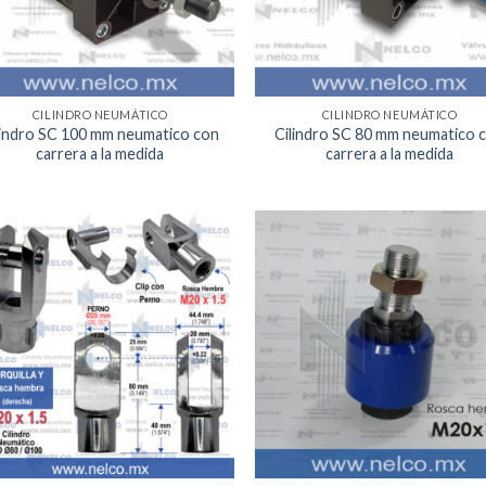
CILINDRO NEUMÁTICO
CILINDRO NEUMÁTICO
lindro SC 100 mm neumatico con
Cilindro SC 80 mm neumatico 
carrera a la medida
carrera a la medida
Agregar
Agr
a la
a 
Lista de
List
deseos
des