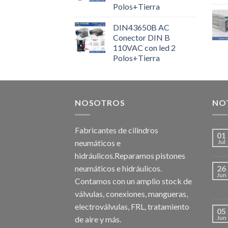
Polos+Tierra
DIN43650B AC
Conector DIN B
110VAC con led 2
Polos+Tierra
NOSOTROS
NOT
Fabricantes de cilindros
01
neumáticos e
Jul
hidráulicos.Reparamos pistones
neumáticos e hidráulicos.
26
Jun
Contamos con un amplio stock de
válvulas, conexiones, mangueras,
electroválvulas, FRL, tratamiento
05
de aire y más.
Jun