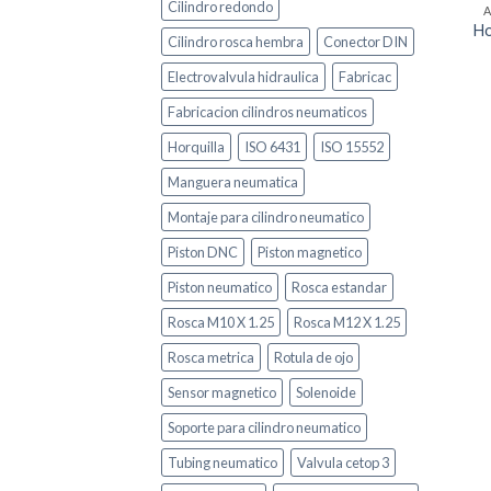
Cilindro redondo
Ho
Cilindro rosca hembra
Conector DIN
Electrovalvula hidraulica
Fabricac
Fabricacion cilindros neumaticos
Horquilla
ISO 6431
ISO 15552
Manguera neumatica
Montaje para cilindro neumatico
Piston DNC
Piston magnetico
Piston neumatico
Rosca estandar
Rosca M10 X 1.25
Rosca M12 X 1.25
Rosca metrica
Rotula de ojo
Sensor magnetico
Solenoide
Soporte para cilindro neumatico
Tubing neumatico
Valvula cetop 3