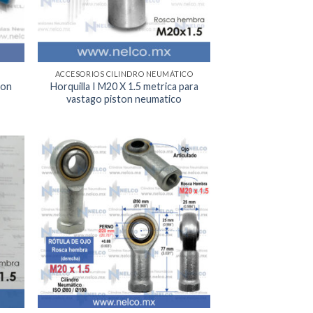
ACCESORIOS CILINDRO NEUMÁTICO
con
Horquilla I M20 X 1.5 metrica para
vastago piston neumatico
egar
Agregar
la
a la
a de
Lista de
eos
deseos