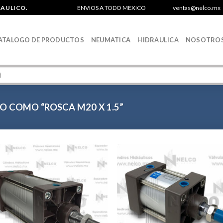
RAULICO.
ENVIOS A TODO MEXICO
ventas@nelco.mx
ATALOGO DE PRODUCTOS
NEUMATICA
HIDRAULICA
NOSOTRO
 COMO “ROSCA M20 X 1.5”
Agregar
Agr
a la
a 
Lista de
List
deseos
des