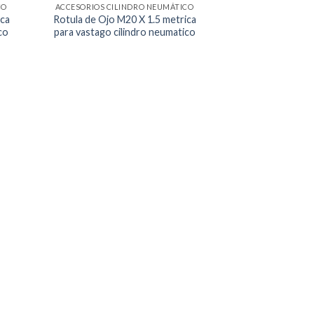
CO
ACCESORIOS CILINDRO NEUMÁTICO
ica
Rotula de Ojo M20 X 1.5 metrica
co
para vastago cilindro neumatico