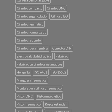
Carrera personalizable
Cilindro compacto
Cilindro DNC
Cilindro engargolado
Cilindro ISO
Cilindro neumatico
Cilindro normalizado
Cilindro redondo
Cilindro rosca hembra
Conector DIN
Electrovalvula hidraulica
Fabricac
Fabricacion cilindros neumaticos
Horquilla
ISO 6431
ISO 15552
Manguera neumatica
Montaje para cilindro neumatico
Piston DNC
Piston magnetico
Piston neumatico
Rosca estandar