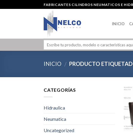
Skip
FABRICANTES CILINDROS NEUMATICOS E HID
to
content
INICIO
C
INICIO
PRODUCTO ETIQUETADO
/
CATEGORÍAS
Hidraulica
Neumatica
Uncategorized