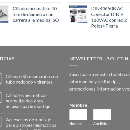
Cilindro neumatico 40
DIN43650B AC
mm de diametro con
Conector DIN B
carrera a la medida ISO
110VAC con led 2
Polos+Tierra
ICIAS
NEWSLETTER - BOLETIN
Suscribase a nuestro boletín d
Cilindro SC neumatico con
información y reciba tips,
tubo redondo y tirantes
promociones, información y m
Cilindros neumaticos
normalizados y sus
Nombre
*
accesorios de montaje
Accesorios de montaje
Nombre
Apellidos
para pistones neumáticos