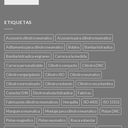
ETIQUETAS
Accesorio cilindro neumatico
Accesorio para cilindro neumatico
Aditamento para cilindro neumatico
Bobina
Bomba hidraulica
Bomba hidraulica engranes
Carrera a la medida
Carrera personalizable
Cilindro compacto
Cilindro DNC
Cilindro engargolado
Cilindro ISO
Cilindro neumatico
Cilindro normalizado
Cilindro redondo
Cilindro rosca hembra
Conector DIN
Electrovalvula hidraulica
Fabricac
Fabricacion cilindros neumaticos
Horquilla
ISO 6431
ISO 15552
Manguera neumatica
Montaje para cilindro neumatico
Piston DNC
Piston magnetico
Piston neumatico
Rosca estandar