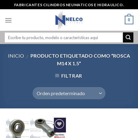
Skip
FABRICANTES CILINDROS NEUMATICOS E HIDRAULICO.
to
content
0
INICIO
PRODUCTO ETIQUETADO COMO “ROSCA
/
M14 X 1.5”
FILTRAR
Agregar
a la