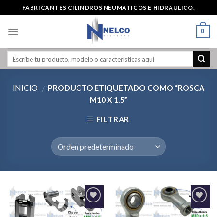
Skip
FABRICANTES CILINDROS NEUMATICOS E HIDRAULICO.
to
content
0
INICIO
PRODUCTO ETIQUETADO COMO “ROSCA
/
M10 X 1.5”
FILTRAR
Agregar
Agregar
a la
a la