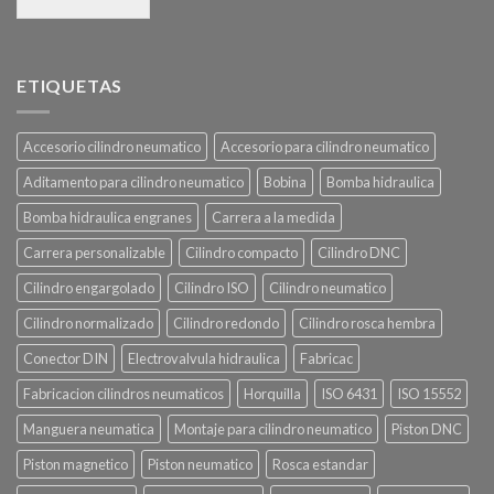
ETIQUETAS
Accesorio cilindro neumatico
Accesorio para cilindro neumatico
Aditamento para cilindro neumatico
Bobina
Bomba hidraulica
Bomba hidraulica engranes
Carrera a la medida
Carrera personalizable
Cilindro compacto
Cilindro DNC
Cilindro engargolado
Cilindro ISO
Cilindro neumatico
Cilindro normalizado
Cilindro redondo
Cilindro rosca hembra
Conector DIN
Electrovalvula hidraulica
Fabricac
Fabricacion cilindros neumaticos
Horquilla
ISO 6431
ISO 15552
Manguera neumatica
Montaje para cilindro neumatico
Piston DNC
Piston magnetico
Piston neumatico
Rosca estandar