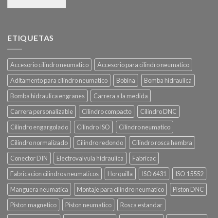
ETIQUETAS
Accesorio cilindro neumatico
Accesorio para cilindro neumatico
Aditamento para cilindro neumatico
Bobina
Bomba hidraulica
Bomba hidraulica engranes
Carrera a la medida
Carrera personalizable
Cilindro compacto
Cilindro DNC
Cilindro engargolado
Cilindro ISO
Cilindro neumatico
Cilindro normalizado
Cilindro redondo
Cilindro rosca hembra
Conector DIN
Electrovalvula hidraulica
Fabricac
Fabricacion cilindros neumaticos
Horquilla
ISO 6431
ISO 15552
Manguera neumatica
Montaje para cilindro neumatico
Piston DNC
Piston magnetico
Piston neumatico
Rosca estandar