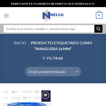
Skip
FABRICANTES CILINDROS NEUMATICOS E HIDRAULICO.
to
content
0
INICIO
PRODUCTO ETIQUETADO COMO
/
“MANGUERA 16 MM”
FILTRAR
Agregar
a la