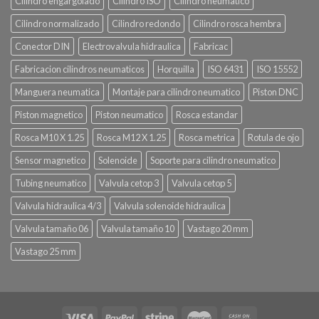
Cilindro engargolado
Cilindro ISO
Cilindro neumatico
Cilindro normalizado
Cilindro redondo
Cilindro rosca hembra
Conector DIN
Electrovalvula hidraulica
Fabricac
Fabricacion cilindros neumaticos
Horquilla
ISO 6431
ISO 15552
Manguera neumatica
Montaje para cilindro neumatico
Piston DNC
Piston magnetico
Piston neumatico
Rosca estandar
Rosca M10 X 1.25
Rosca M12 X 1.25
Rosca metrica
Rotula de ojo
Sensor magnetico
Solenoide
Soporte para cilindro neumatico
Tubing neumatico
Valvula cetop 3
Valvula cetop 5
Valvula hidraulica 4/3
Valvula solenoide hidraulica
Valvula tamaño 06
Valvula tamaño 10
Vastago 20 mm
Vastago 25 mm