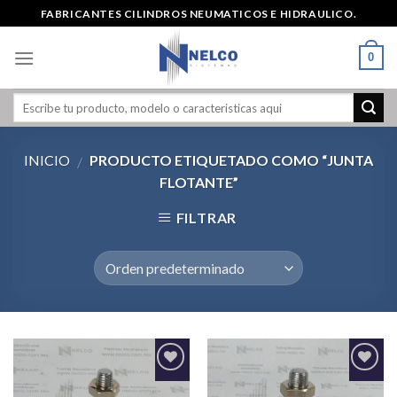
Skip
FABRICANTES CILINDROS NEUMATICOS E HIDRAULICO.
to
content
0
INICIO
PRODUCTO ETIQUETADO COMO “JUNTA
/
FLOTANTE”
FILTRAR
Agregar
Agregar
a la
a la