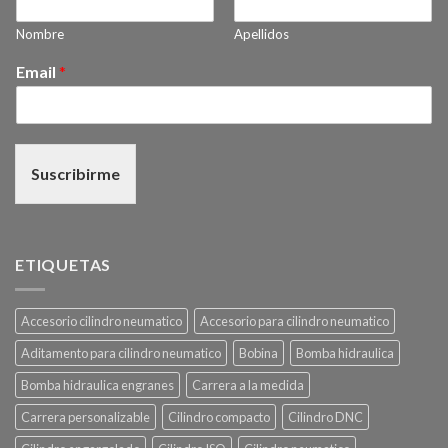
Nombre
Apellidos
Email
*
Suscribirme
ETIQUETAS
Accesorio cilindro neumatico
Accesorio para cilindro neumatico
Aditamento para cilindro neumatico
Bobina
Bomba hidraulica
Bomba hidraulica engranes
Carrera a la medida
Carrera personalizable
Cilindro compacto
Cilindro DNC