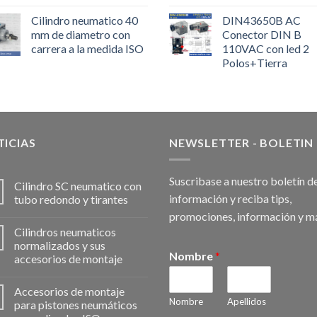
Cilindro neumatico 40
DIN43650B AC
mm de diametro con
Conector DIN B
carrera a la medida ISO
110VAC con led 2
Polos+Tierra
ICIAS
NEWSLETTER - BOLETIN
Suscribase a nuestro boletín d
Cilindro SC neumatico con
información y reciba tips,
tubo redondo y tirantes
promociones, información y m
Cilindros neumaticos
normalizados y sus
Nombre
*
accesorios de montaje
Accesorios de montaje
Nombre
Apellidos
para pistones neumáticos