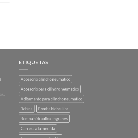
ETIQUETAS
e
Accesorio cilindro neumatico
Accesorio para cilindro neumatico
ás.
Aditamento para cilindro neumatico
Bobina
Bomba hidraulica
Bomba hidraulica engranes
Carrera a la medida