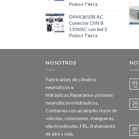
Polos+Tierra
DIN43650B AC
Conector DIN B
110VAC con led 2
Polos+Tierra
NOSOTROS
NOT
Fabricantes de cilindros
01
neumáticos e
Jul
hidráulicos.Reparamos pistones
neumáticos e hidráulicos.
26
Jun
Contamos con un amplio stock de
válvulas, conexiones, mangueras,
electroválvulas, FRL, tratamiento
05
de aire y más.
Jun