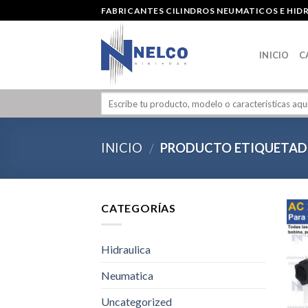
Skip
FABRICANTES CILINDROS NEUMATICOS E HID
to
content
INICIO
C
INICIO
PRODUCTO ETIQUETAD
/
CATEGORÍAS
Hidraulica
Neumatica
Uncategorized