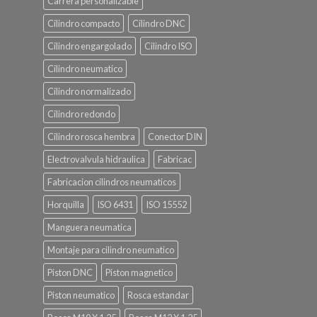
Carrera personalizable
Cilindro compacto
Cilindro DNC
Cilindro engargolado
Cilindro ISO
Cilindro neumatico
Cilindro normalizado
Cilindro redondo
Cilindro rosca hembra
Conector DIN
Electrovalvula hidraulica
Fabricac
Fabricacion cilindros neumaticos
Horquilla
ISO 6431
ISO 15552
Manguera neumatica
Montaje para cilindro neumatico
Piston DNC
Piston magnetico
Piston neumatico
Rosca estandar