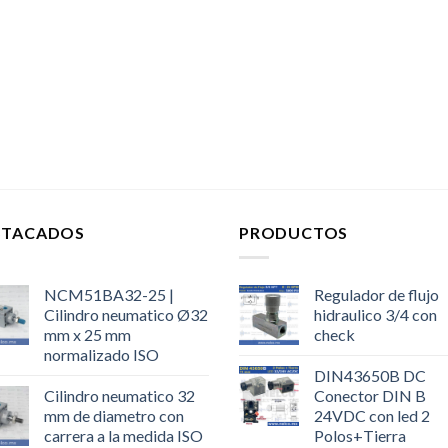
STACADOS
PRODUCTOS
NCM51BA32-25 |
Regulador de flujo
Cilindro neumatico Ø32
hidraulico 3/4 con
mm x 25 mm
check
normalizado ISO
DIN43650B DC
Cilindro neumatico 32
Conector DIN B
mm de diametro con
24VDC con led 2
carrera a la medida ISO
Polos+Tierra