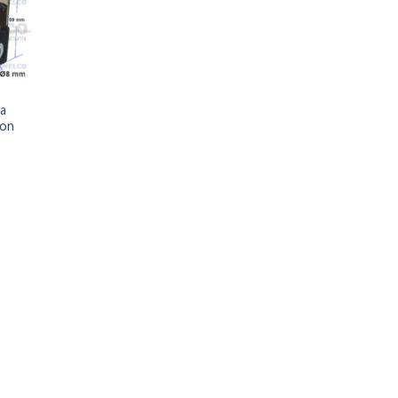
la
con