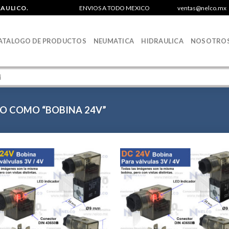
RAULICO.
ENVIOS A TODO MEXICO
ventas@nelco.mx
ATALOGO DE PRODUCTOS
NEUMATICA
HIDRAULICA
NOSOTRO
O COMO “BOBINA 24V”
Agregar
Agr
a la
a 
Lista de
List
deseos
des