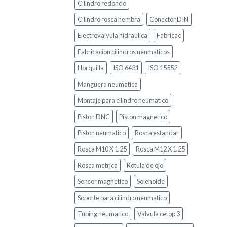
Cilindro redondo
Cilindro rosca hembra
Conector DIN
Electrovalvula hidraulica
Fabricac
Fabricacion cilindros neumaticos
Horquilla
ISO 6431
ISO 15552
Manguera neumatica
Montaje para cilindro neumatico
Piston DNC
Piston magnetico
Piston neumatico
Rosca estandar
Rosca M10 X 1.25
Rosca M12 X 1.25
Rosca metrica
Rotula de ojo
Sensor magnetico
Solenoide
Soporte para cilindro neumatico
Tubing neumatico
Valvula cetop 3