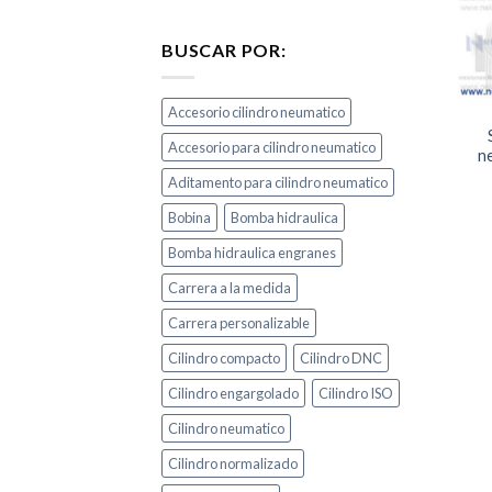
BUSCAR POR:
Accesorio cilindro neumatico
Accesorio para cilindro neumatico
n
Aditamento para cilindro neumatico
Bobina
Bomba hidraulica
Bomba hidraulica engranes
Carrera a la medida
Carrera personalizable
Cilindro compacto
Cilindro DNC
Cilindro engargolado
Cilindro ISO
Cilindro neumatico
Cilindro normalizado