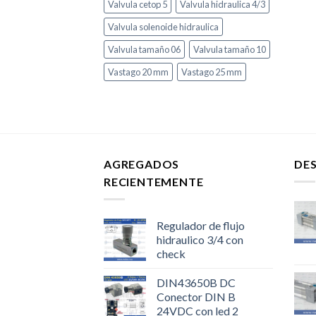
Valvula cetop 5
Valvula hidraulica 4/3
Valvula solenoide hidraulica
Valvula tamaño 06
Valvula tamaño 10
Vastago 20 mm
Vastago 25 mm
AGREGADOS
DE
RECIENTEMENTE
Regulador de flujo
hidraulico 3/4 con
check
DIN43650B DC
Conector DIN B
24VDC con led 2