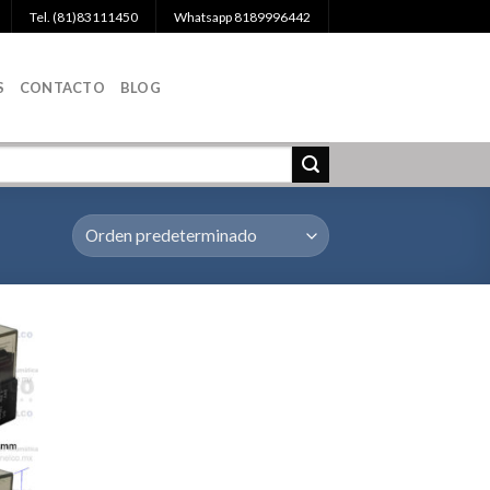
Tel. (81)83111450
Whatsapp 8189996442
S
CONTACTO
BLOG
egar
la
a de
eos