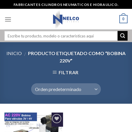
Skip
FABRICANTES CILINDROS NEUMATICOS E HIDRAULICO.
to
content
0
INICIO
PRODUCTO ETIQUETADO COMO “BOBINA
/
220V”
FILTRAR
Agregar
a la