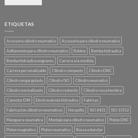
ETIQUETAS
Accesorio cilindro neumatico
Accesorio para cilindro neumatico
Aditamento para cilindro neumatico
Bobina
Bomba hidraulica
Bomba hidraulica engranes
Carrera a la medida
Carrera personalizable
Cilindro compacto
Cilindro DNC
Cilindro engargolado
Cilindro ISO
Cilindro neumatico
Cilindro normalizado
Cilindro redondo
Cilindro rosca hembra
Conector DIN
Electrovalvula hidraulica
Fabricac
Fabricacion cilindros neumaticos
Horquilla
ISO 6431
ISO 15552
Manguera neumatica
Montaje para cilindro neumatico
Piston DNC
Piston magnetico
Piston neumatico
Rosca estandar