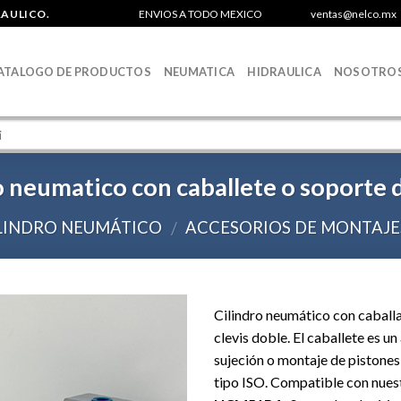
RAULICO.
ENVIOS A TODO MEXICO
ventas@nelco.mx
ATALOGO DE PRODUCTOS
NEUMATICA
HIDRAULICA
NOSOTRO
o neumatico con caballete o soporte d
LINDRO NEUMÁTICO
ACCESORIOS DE MONTAJE
/
Cilindro neumático con caball
clevis doble. El caballete es u
Agregar
sujeción o montaje de pistone
a la Lista
tipo ISO. Compatible con nues
de