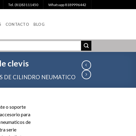
Tel. (81)83111450
Whatsapp 8189996442
S
CONTACTO
BLOG
e clevis
S DE CILINDRO NEUMATICO
ate o soporte
n accesorio para
s neumaticos de
tra
serie