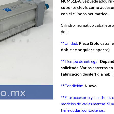
NCM51BA.
Se puede adquirir 
deseos
soporte clevis como accesor
con el cilindro neumatico.
Cilindro neumatico caballete o
dole
**Unidad:
Pieza (Solo caballet
doble se adquiere aparte)
**Tiempo de entrega:
Depende
solicitada. Varias carreras en
fabricación desde 1 día hábil
**Condición:
Nuevo
**Este accesorio y cilindro es
modelos de varias marcas. Si n
tiene dudas, contáctenos.