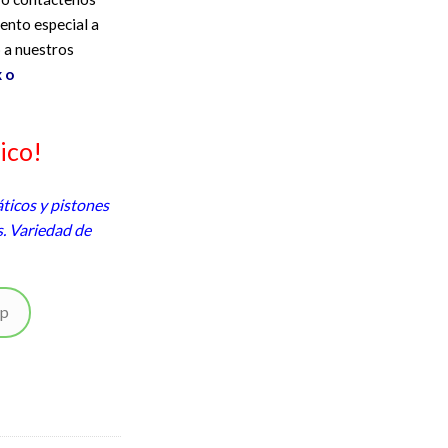
ento especial a
 a nuestros
 o
ico!
ticos y pistones
. Variedad de
pp