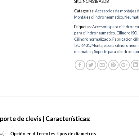
SKU:
NCM51BASDB
Categorías:
Accesorios de montajes d
Montajes cilindro neumatico
,
Neumat
Etiquetas:
Accesorio para cilindro ne
para cilindro neumatico
,
Cilindro ISO
,
Cilindro normalizado
,
Fabricacion cil
ISO 6431
,
Montaje para cilindro neum
neumatico
,
Soporte para cilindro neu
orte de clevis | Características:
Opción en diferentes tipos de diametros
a):