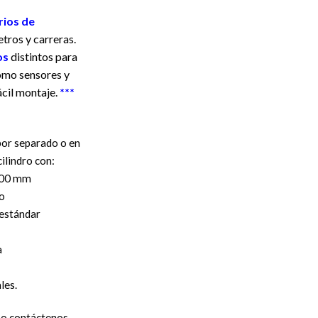
rios de
tros y carreras.
os
distintos para
como sensores y
ácil montaje.
***
 por separado o en
cilindro con:
2000 mm
o
 estándar
a
ales.
n o contáctenos