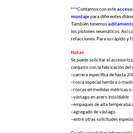
***
Contamos con este
acceso
montaje
para diferentes diáme
También tenemos
aditament
los pistones neumáticos. Así 
refacciones. Para su rápido y f
Notas
:
Se puede solicitar el accesorio
conjunto con la fabricación del 
–carrera específica de hasta 
–rosca especial hembra o mach
–roscas en medidas métricas o
–vástago en acero inoxidable
–empaques de alta temperatur
–agregado de vástago
–entre otras solicitudes especi
De clic en solicitar informació