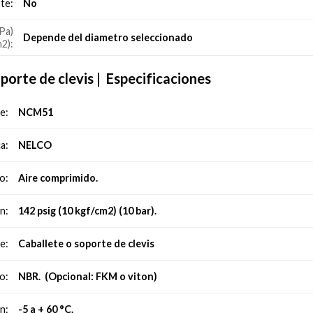
No
te:
Pa)
Depende del diametro seleccionado
m2):
oporte de clevis
|
Especificaciones
NCM51
e:
NELCO
a:
Aire comprimido.
o:
142 psig (10 kgf/cm2) (10 bar).
n:
Caballete o soporte de clevis
e:
NBR. (Opcional: FKM o viton)
o:
-5 a + 60 °C.
n: