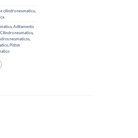
e cilindro neumatico
,
ica
umatico
,
Aditamento
Cilindro neumatico
,
indros neumaticos
,
atico
,
Piston
matico