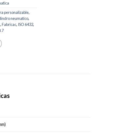
atica
ra personalizable
,
lindro neumatico
,
m
,
Fabricac
,
ISO 6432
,
.7
icas
 mm)