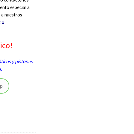
ento especial a
 a nuestros
 o
ico!
ticos y pistones
s.
pp