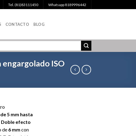
Tel. (81)83111450
Whatsapp 8189996442
S
CONTACTO
BLOG
a engargolado ISO
tro
sde 5 mm hasta
. D
oble efecto
o de
6 mm
con