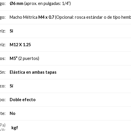
Ø6 mm
(aprox. en pulgadas: 1/4”)
go:
Macho Métrica
M4 x 0.7
(Opcional: rosca estándar o de tipo hemb
go:
Si
iz:
M12 X 1.25
iz:
M5”
(2 puertos)
os:
Elástica en ambas tapas
ón:
Sí
co:
Doble efecto
po:
No
te:
Pa)
kgf
m2):