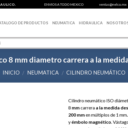
RAULICO.
ENVIOS A TODO MEXICO
ventas@nelco.mx
ATALOGO DE PRODUCTOS
NEUMATICA
HIDRAULICA
NOSOTRO
co 8 mm diametro carrera a la medid
INICIO
NEUMATICA
CILINDRO NEUMÁTICO
/
/
Cilindro neumático ISO diáme
8
mm
carrera
a la medida de
Agregar
200 mm
en múltiplos de 1 mm
a la Lista
y
émbolo magnético
. Vástag
de