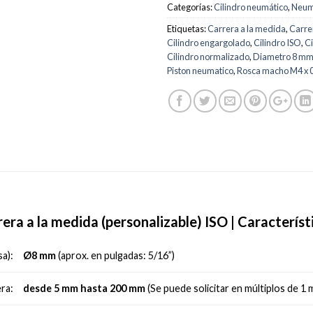
Categorías:
Cilindro neumático
,
Neum
Etiquetas:
Carrera a la medida
,
Carre
Cilindro engargolado
,
Cilindro ISO
,
Ci
Cilindro normalizado
,
Diametro 8 m
Piston neumatico
,
Rosca macho M4 x 0
ra a la medida (personalizable) ISO | Característ
Ø8 mm
(aprox. en pulgadas: 5/16”)
a):
desde 5 mm hasta 200 mm
(Se puede solicitar en múltiplos de 1
ra: