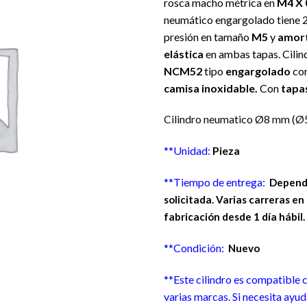
rosca macho métrica en
M4 X 
deseos
neumático engargolado t
iene 
presión en tamaño
M5
y
amort
elástica
en ambas tapas. Cilind
NCM52
tipo
engargolado
co
camisa inoxidable.
Con
tapas
Cilindro neumatico Ø8 mm (Ø5
**Unidad:
Pieza
**Tiempo de entrega:
Depende
solicitada. Varias carreras en
fabricación desde 1 día hábil
**Condición:
Nuevo
**Este cilindro es compatible
varias marcas. Si necesita ayud