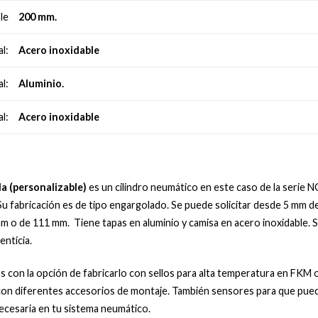
200 mm.
le
Acero inoxidable
l:
Aluminio.
l:
Acero inoxidable
l:
da (personalizable)
es un cilindro neumático en este caso de la serie
 fabricación es de tipo engargolado. Se puede solicitar desde 5 mm d
m o de 111 mm. Tiene tapas en aluminio y camisa en acero inoxidable. S
enticia.
con la opción de fabricarlo con sellos para alta temperatura en FK
 con diferentes accesorios de montaje. También sensores para que pueda
ecesaria en tu sistema neumático.