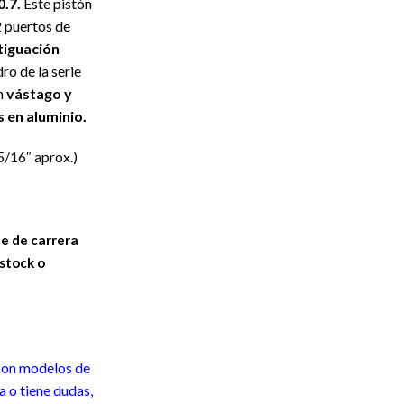
0.7.
Este pistón
2 puertos de
iguación
ro de la serie
n
vástago y
 en aluminio.
/16″ aprox.)
 de carrera
 stock o
.
 con modelos de
a o tiene dudas,