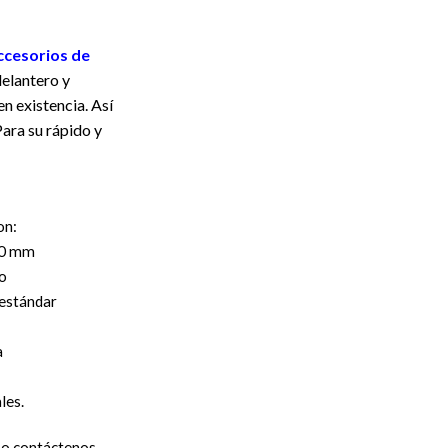
ccesorios de
delantero y
n existencia. Así
ara su rápido y
on:
200 mm
o
 estándar
a
ales.
n o contáctenos