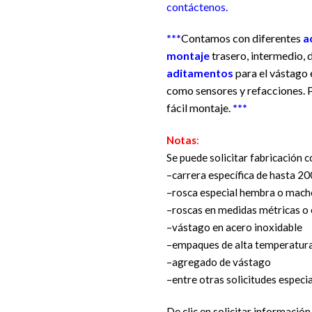
contáctenos.
***
Contamos con diferentes
a
montaje
trasero, intermedio, 
aditamentos
para el vástago e
como sensores y refacciones. P
fácil montaje.
***
Notas
:
Se puede solicitar fabricación c
–carrera específica de hasta 
–rosca especial hembra o mach
–roscas en medidas métricas o
–vástago en acero inoxidable
–empaques de alta temperatur
–agregado de vástago
–entre otras solicitudes especi
De clic en solicitar informació