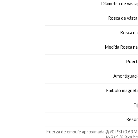
Diámetro de vásta
Rosca de vásta
Rosca nar
Medida Rosca nar
Puert
Amortiguaci
Embolo magnéti
Ti
Resor
Fuerza de empuje aproximada @90 PSI (0.63 M
(6 Bar) (6.3 kg/c