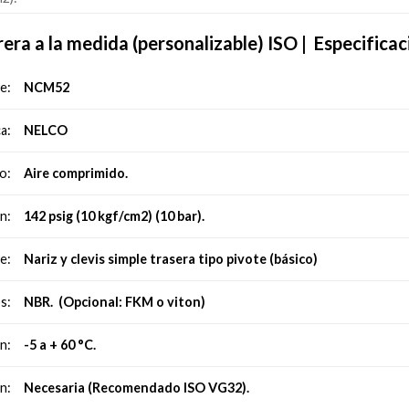
era a la medida (personalizable) ISO |
Especificac
NCM52
e:
NELCO
a:
Aire comprimido.
o:
142 psig (10 kgf/cm2) (10 bar).
n:
Nariz y clevis simple trasera tipo pivote (básico)
e:
NBR. (Opcional: FKM o viton)
s:
-5 a + 60 °C.
n:
Necesaria (Recomendado ISO VG32).
n: