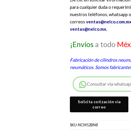
para cualquier duda o requerimi
nuestros teléfonos, whatsapp o
correos
ventas@nelco.com.mx
ventas@nelco.mx
.
¡Envíos
a todo
Méx
Fabricación de cilindros neumá
neumáticos. Somos fabricante
Consultar via whatsa
SKU:
NCM52BN8