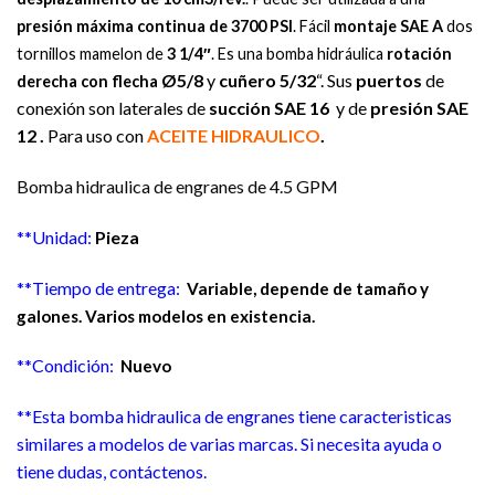
presión máxima continua de 3700 PSI
. Fácil
montaje SAE A
dos
tornillos mamelon de
3 1/4″
. Es una bomba hidráulica
rotación
Ø5/8
y
cuñero 5/32
“. Sus
puertos
de
derecha con flecha
conexión son laterales de
succión SAE 16
y de
presión SAE
12 .
Para uso con
ACEITE HIDRAULICO
.
Bomba hidraulica de engranes de 4.5 GPM
**Unidad:
Pieza
**Tiempo de entrega:
Variable, depende de tamaño y
galones. Varios modelos en existencia.
**Condición:
Nuevo
**Esta bomba hidraulica de engranes tiene caracteristicas
similares a modelos de varias marcas. Si necesita ayuda o
tiene dudas, contáctenos.