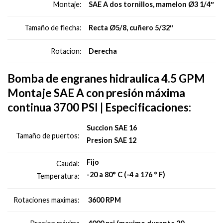
SAE A dos tornillos, mamelon Ø3 1/4″
Montaje:
Recta Ø5/8, cuñero 5/32″
Tamaño de flecha:
Derecha
Rotacion:
Bomba de engranes hidraulica 4.5 GPM
Montaje SAE A con presión máxima
continua 3700 PSI | Especificaciones:
Succion SAE 16
Tamaño de puertos:
Presion SAE 12
Fijo
Caudal:
-20 a 80° C (-4 a 176 ° F)
Temperatura:
3600 RPM
Rotaciones maximas: