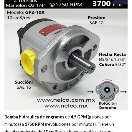
Agregar
a la Lista
de
deseos
Bomba hidraulica de engranes
de
4.5 GPM
(galones por
minutos) a
1750 RPM
(revoluciones por minutos). Tiene un
desplazamiento de 10
cm3/rev.
. Puede ser utilizada a una