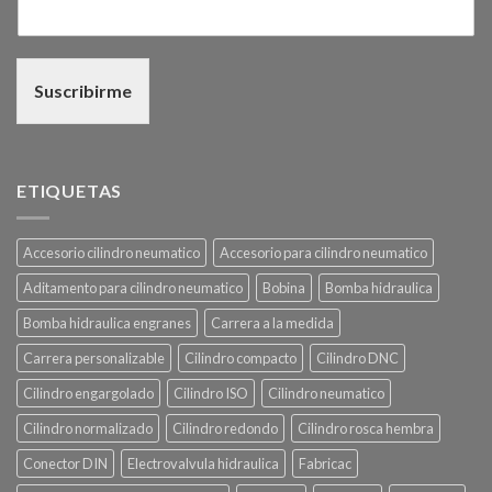
Suscribirme
ETIQUETAS
Accesorio cilindro neumatico
Accesorio para cilindro neumatico
Aditamento para cilindro neumatico
Bobina
Bomba hidraulica
Bomba hidraulica engranes
Carrera a la medida
Carrera personalizable
Cilindro compacto
Cilindro DNC
Cilindro engargolado
Cilindro ISO
Cilindro neumatico
Cilindro normalizado
Cilindro redondo
Cilindro rosca hembra
Conector DIN
Electrovalvula hidraulica
Fabricac