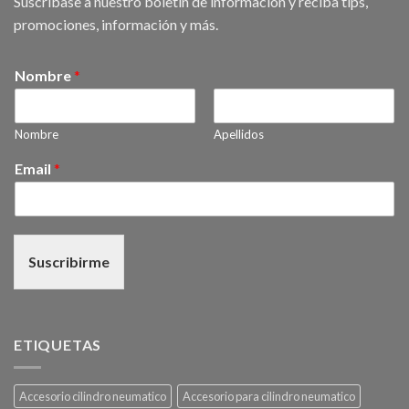
Suscribase a nuestro boletín de información y reciba tips,
promociones, información y más.
Nombre
*
Nombre
Apellidos
Email
*
Suscribirme
ETIQUETAS
Accesorio cilindro neumatico
Accesorio para cilindro neumatico