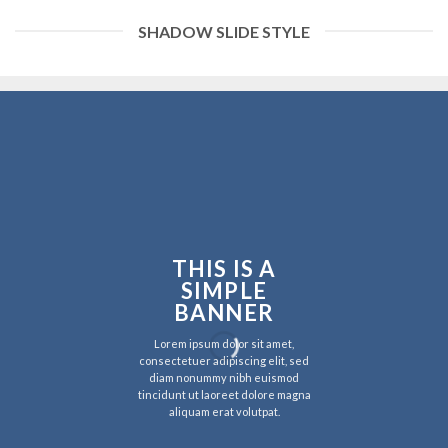
SHADOW SLIDE STYLE
THIS IS A
SIMPLE
BANNER
Lorem ipsum dolor sit amet,
consectetuer adipiscing elit, sed
diam nonummy nibh euismod
tincidunt ut laoreet dolore magna
aliquam erat volutpat.