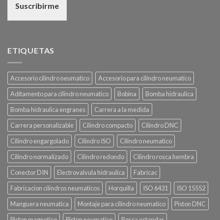
Suscribirme
ETIQUETAS
Accesorio cilindro neumatico
Accesorio para cilindro neumatico
Aditamento para cilindro neumatico
Bobina
Bomba hidraulica
Bomba hidraulica engranes
Carrera a la medida
Carrera personalizable
Cilindro compacto
Cilindro DNC
Cilindro engargolado
Cilindro ISO
Cilindro neumatico
Cilindro normalizado
Cilindro redondo
Cilindro rosca hembra
Conector DIN
Electrovalvula hidraulica
Fabricac
Fabricacion cilindros neumaticos
Horquilla
ISO 6431
ISO 15552
Manguera neumatica
Montaje para cilindro neumatico
Piston DNC
Piston magnetico
Piston neumatico
Rosca estandar