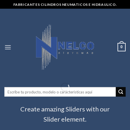
Skip
FABRICANTES CILINDROS NEUMATICOS E HIDRAULICO.
to
content
0
SLIDER ELEMENT
Create amazing Sliders with our
Slider element.