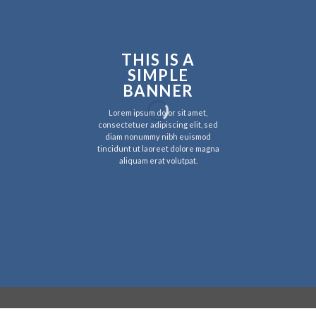
THIS IS A
SIMPLE
BANNER
Lorem ipsum dolor sit amet,
consectetuer adipiscing elit, sed
diam nonummy nibh euismod
tincidunt ut laoreet dolore magna
aliquam erat volutpat.