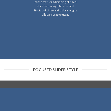
consectetuer adipiscing elit, sed
diam nonummy nibh euismod
tincidunt ut laoreet dolore magna
aliquam erat volutpat.
FOCUSED SLIDER STYLE