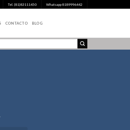
Tel. (81)83111450
Whatsapp 8189996442
S
CONTACTO
BLOG
.