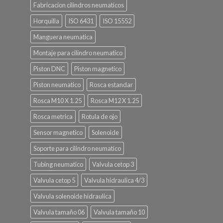
Fabricacion cilindros neumaticos
Horquilla
ISO 6431
ISO 15552
Manguera neumatica
Montaje para cilindro neumatico
Piston DNC
Piston magnetico
Piston neumatico
Rosca estandar
Rosca M10 X 1.25
Rosca M12 X 1.25
Rosca metrica
Rotula de ojo
Sensor magnetico
Solenoide
Soporte para cilindro neumatico
Tubing neumatico
Valvula cetop 3
Valvula cetop 5
Valvula hidraulica 4/3
Valvula solenoide hidraulica
Valvula tamaño 06
Valvula tamaño 10