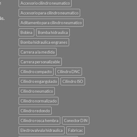
e
Accesorio cilindro neumatico
Accesorio para cilindro neumatico
ás.
Aditamento para cilindro neumatico
Bobina
Bomba hidraulica
Bomba hidraulica engranes
Carrera a la medida
Carrera personalizable
Cilindro compacto
Cilindro DNC
Cilindro engargolado
Cilindro ISO
Cilindro neumatico
Cilindro normalizado
Cilindro redondo
Cilindro rosca hembra
Conector DIN
Electrovalvula hidraulica
Fabricac