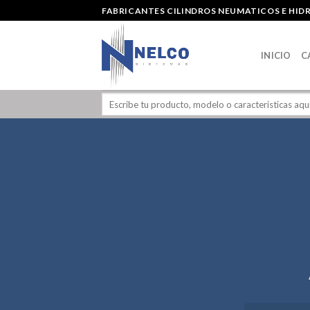
Skip
FABRICANTES CILINDROS NEUMATICOS E HID
to
content
INICIO
C