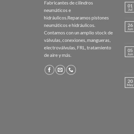
Fabricantes de cilindros
01
neumáticos e
Jul
hidráulicos.Reparamos pistones
neumáticos e hidráulicos.
26
Jun
Contamos con un amplio stock de
válvulas, conexiones, mangueras,
electroválvulas, FRL, tratamiento
05
de aire y más.
Jun
20
May