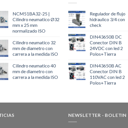
NCM51BA32-25 |
Regulador de flujo
Cilindro neumatico Ø32
hidraulico 3/4 con
mm x 25 mm
check
normalizado ISO
DIN43650B DC
Cilindro neumatico 32
Conector DIN B
mm de diametro con
24VDC con led 2
carrera a la medida ISO
Polos+Tierra
Cilindro neumatico 40
DIN43650B AC
mm de diametro con
Conector DIN B
carrera a la medida ISO
110VAC con led 2
Polos+Tierra
ICIAS
NEWSLETTER - BOLETIN