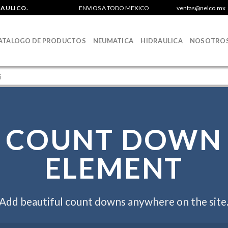
RAULICO.
ENVIOS A TODO MEXICO
ventas@nelco.mx
ATALOGO DE PRODUCTOS
NEUMATICA
HIDRAULICA
NOSOTRO
COUNT DOWN
ELEMENT
Add beautiful count downs anywhere on the site