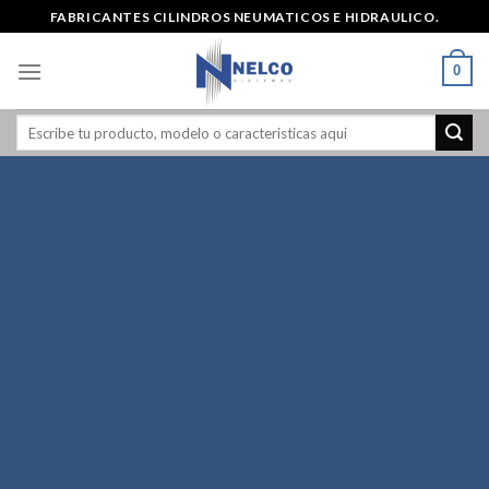
Skip
FABRICANTES CILINDROS NEUMATICOS E HIDRAULICO.
to
content
0
Create