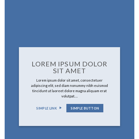
LOREM IPSUM DOLOR
SIT AMET
Lorem ipsum dolor sit amet, consectetuer
adipiscing elit, sed diam nonummy nibh euismod
tincidunt ut laoreet dolore magna aliquam erat
volutpat….
SIMPLE LINK
SIMPLE BUTTON