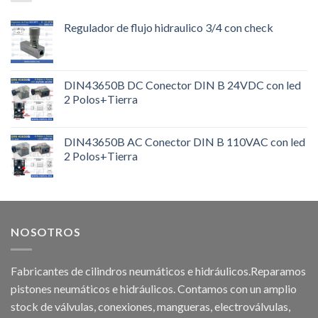
Regulador de flujo hidraulico 3/4 con check
DIN43650B DC Conector DIN B 24VDC con led
2 Polos+Tierra
DIN43650B AC Conector DIN B 110VAC con led
2 Polos+Tierra
NOSOTROS
Fabricantes de cilindros neumáticos e hidráulicos.Reparamos
pistones neumáticos e hidráulicos. Contamos con un amplio
stock de válvulas, conexiones, mangueras, electroválvulas,