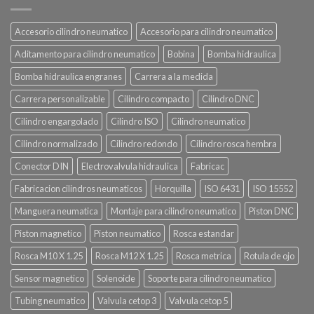
Accesorio cilindro neumatico
Accesorio para cilindro neumatico
Aditamento para cilindro neumatico
Bobina
Bomba hidraulica
Bomba hidraulica engranes
Carrera a la medida
Carrera personalizable
Cilindro compacto
Cilindro DNC
Cilindro engargolado
Cilindro ISO
Cilindro neumatico
Cilindro normalizado
Cilindro redondo
Cilindro rosca hembra
Conector DIN
Electrovalvula hidraulica
Fabricac
Fabricacion cilindros neumaticos
Horquilla
ISO 6431
ISO 15552
Manguera neumatica
Montaje para cilindro neumatico
Piston DNC
Piston magnetico
Piston neumatico
Rosca estandar
Rosca M10 X 1.25
Rosca M12 X 1.25
Rosca metrica
Rotula de ojo
Sensor magnetico
Solenoide
Soporte para cilindro neumatico
Tubing neumatico
Valvula cetop 3
Valvula cetop 5