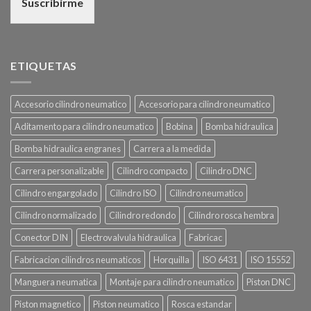
Suscribirme
ETIQUETAS
Accesorio cilindro neumatico
Accesorio para cilindro neumatico
Aditamento para cilindro neumatico
Bobina
Bomba hidraulica
Bomba hidraulica engranes
Carrera a la medida
Carrera personalizable
Cilindro compacto
Cilindro DNC
Cilindro engargolado
Cilindro ISO
Cilindro neumatico
Cilindro normalizado
Cilindro redondo
Cilindro rosca hembra
Conector DIN
Electrovalvula hidraulica
Fabricac
Fabricacion cilindros neumaticos
Horquilla
ISO 6431
ISO 15552
Manguera neumatica
Montaje para cilindro neumatico
Piston DNC
Piston magnetico
Piston neumatico
Rosca estandar