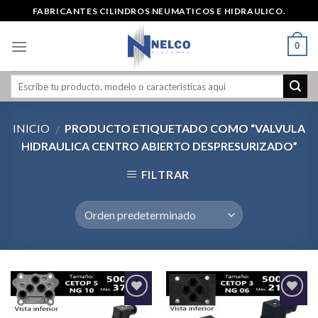
Skip
FABRICANTES CILINDROS NEUMATICOS E HIDRAULICO.
to
content
0
INICIO
PRODUCTO ETIQUETADO COMO “VALVULA
/
HIDRAULICA CENTRO ABIERTO DESPRESURIZADO”
FILTRAR
Agregar
Agregar
a la
a la