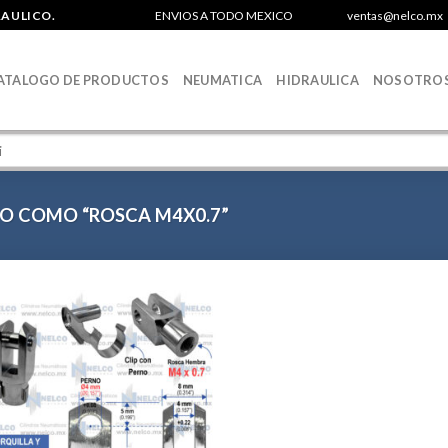
RAULICO.
ENVIOS A TODO MEXICO
ventas@nelco.mx
ATALOGO DE PRODUCTOS
NEUMATICA
HIDRAULICA
NOSOTRO
 COMO “ROSCA M4X0.7”
Agregar
a la
Lista de
deseos