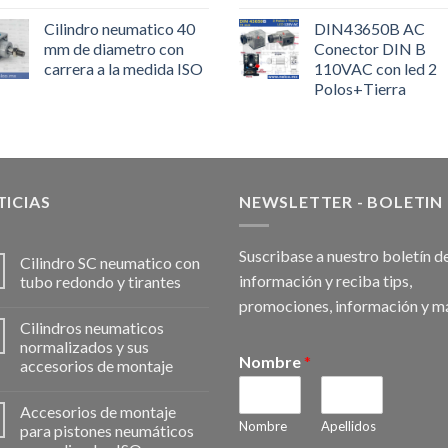
Cilindro neumatico 40
DIN43650B AC
mm de diametro con
Conector DIN B
carrera a la medida ISO
110VAC con led 2
Polos+Tierra
ICIAS
NEWSLETTER - BOLETIN
Suscribase a nuestro boletín d
Cilindro SC neumatico con
información y reciba tips,
tubo redondo y tirantes
promociones, información y m
Cilindros neumaticos
normalizados y sus
Nombre
*
accesorios de montaje
Accesorios de montaje
Nombre
Apellidos
para pistones neumáticos