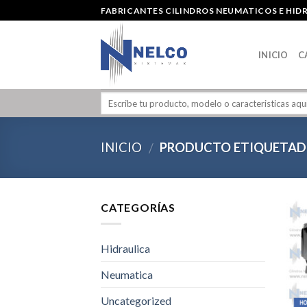
Skip
FABRICANTES CILINDROS NEUMATICOS E HID
to
content
INICIO
C
INICIO
PRODUCTO ETIQUETADO
/
CATEGORÍAS
Hidraulica
Neumatica
Uncategorized