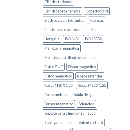
Cilindro redondo
Cilindro rosca hembra
Conector DIN
Electrovalvula hidraulica
Fabricac
Fabricacion cilindros neumaticos
Horquilla
ISO 6431
ISO 15552
Manguera neumatica
Montaje para cilindro neumatico
Piston DNC
Piston magnetico
Piston neumatico
Rosca estandar
Rosca M10 X 1.25
Rosca M12 X 1.25
Rosca metrica
Rotula de ojo
Sensor magnetico
Solenoide
Soporte para cilindro neumatico
Tubing neumatico
Valvula cetop 3