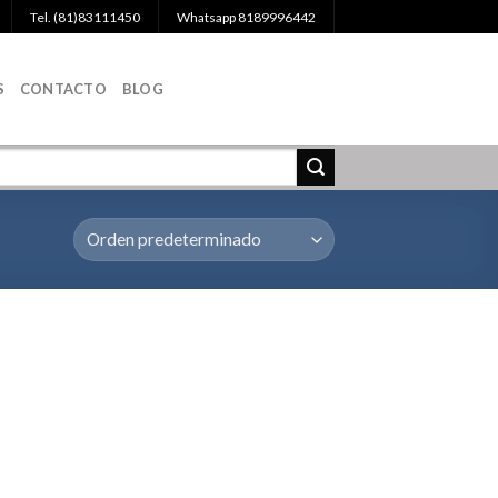
Tel. (81)83111450
Whatsapp 8189996442
S
CONTACTO
BLOG