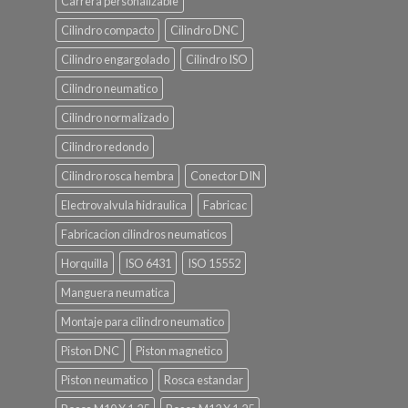
Carrera personalizable
Cilindro compacto
Cilindro DNC
Cilindro engargolado
Cilindro ISO
Cilindro neumatico
Cilindro normalizado
Cilindro redondo
Cilindro rosca hembra
Conector DIN
Electrovalvula hidraulica
Fabricac
Fabricacion cilindros neumaticos
Horquilla
ISO 6431
ISO 15552
Manguera neumatica
Montaje para cilindro neumatico
Piston DNC
Piston magnetico
Piston neumatico
Rosca estandar