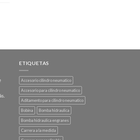
ETIQUETAS
e
Accesorio cilindro neumatico
Accesorio para cilindro neumatico
ás.
Aditamento para cilindro neumatico
Bobina
Bomba hidraulica
Bomba hidraulica engranes
Carrera a la medida