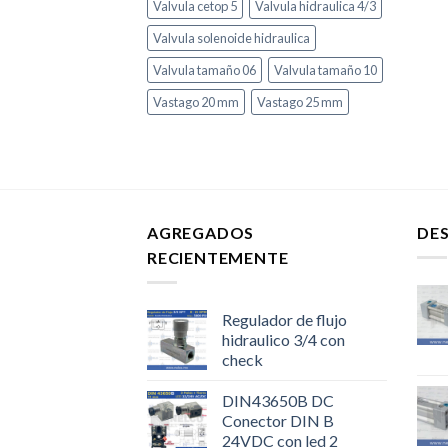
Valvula cetop 5
Valvula hidraulica 4/3
Valvula solenoide hidraulica
Valvula tamaño 06
Valvula tamaño 10
Vastago 20 mm
Vastago 25 mm
AGREGADOS
DE
RECIENTEMENTE
Regulador de flujo
hidraulico 3/4 con
check
DIN43650B DC
Conector DIN B
24VDC con led 2