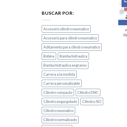
BUSCAR POR:
Accesorio cilindro neumatico
H
Accesorio para cilindro neumatico
Aditamento para cilindro neumatico
Bobina
Bomba hidraulica
Bomba hidraulica engranes
Carrera a la medida
Carrera personalizable
Cilindro compacto
Cilindro DNC
Cilindro engargolado
Cilindro ISO
Cilindro neumatico
Cilindro normalizado