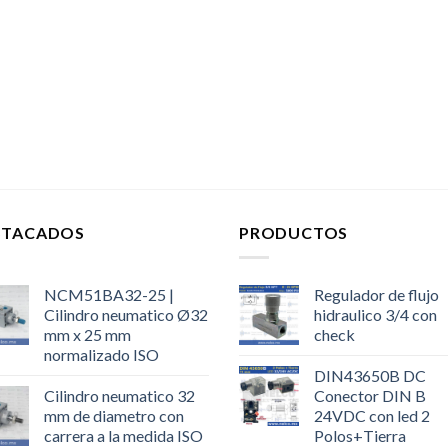
STACADOS
PRODUCTOS
NCM51BA32-25 |
Regulador de flujo
Cilindro neumatico Ø32
hidraulico 3/4 con
mm x 25 mm
check
normalizado ISO
DIN43650B DC
Cilindro neumatico 32
Conector DIN B
mm de diametro con
24VDC con led 2
carrera a la medida ISO
Polos+Tierra