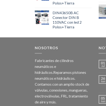
Polos+Tierra
DIN43650B AC
Conector DIN B
110VAC con led 2
Polos+Tierra
NOSOTROS
NOT
Fabricantes de cilindros
01
neumáticos e
Jul
hidráulicos.Reparamos pistones
neumáticos e hidráulicos.
26
Jun
Contamos con un amplio stock de
válvulas, conexiones, mangueras,
electroválvulas, FRL, tratamiento
05
de aire y más.
Jun