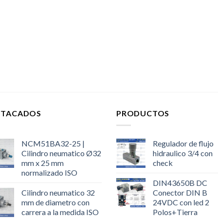
STACADOS
PRODUCTOS
NCM51BA32-25 |
Regulador de flujo
Cilindro neumatico Ø32
hidraulico 3/4 con
mm x 25 mm
check
normalizado ISO
DIN43650B DC
Cilindro neumatico 32
Conector DIN B
mm de diametro con
24VDC con led 2
carrera a la medida ISO
Polos+Tierra