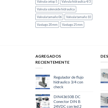
Valvula cetop 5
Valvula hidraulica 4/3
Valvula solenoide hidraulica
Valvula tamaño 06
Valvula tamaño 10
Vastago 20 mm
Vastago 25 mm
AGREGADOS
DE
RECIENTEMENTE
Regulador de flujo
hidraulico 3/4 con
check
DIN43650B DC
Conector DIN B
24VDC con led 2