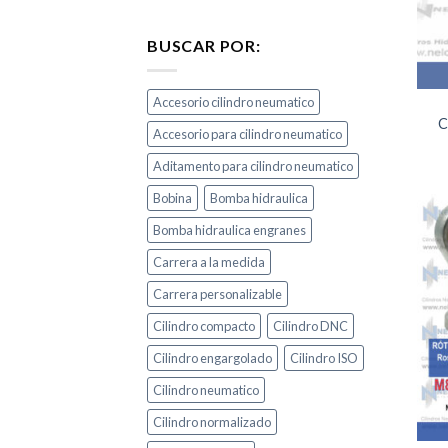
BUSCAR POR:
Accesorio cilindro neumatico
C
Accesorio para cilindro neumatico
Aditamento para cilindro neumatico
Bobina
Bomba hidraulica
Bomba hidraulica engranes
Carrera a la medida
Carrera personalizable
Cilindro compacto
Cilindro DNC
Cilindro engargolado
Cilindro ISO
Cilindro neumatico
Cilindro normalizado