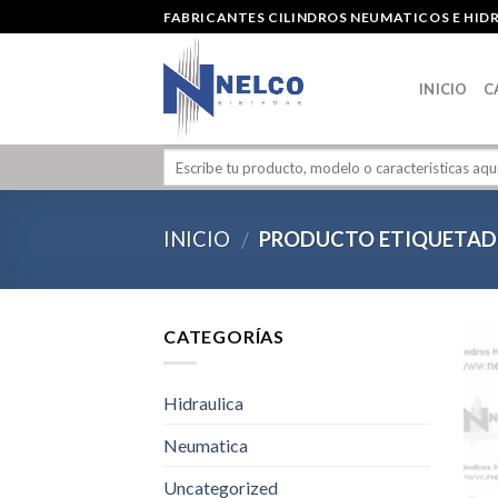
Skip
FABRICANTES CILINDROS NEUMATICOS E HID
to
content
INICIO
C
INICIO
PRODUCTO ETIQUETADO
/
CATEGORÍAS
Hidraulica
Neumatica
Uncategorized