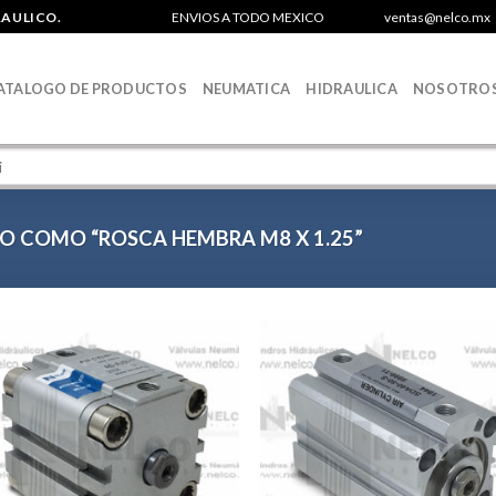
RAULICO.
ENVIOS A TODO MEXICO
ventas@nelco.mx
ATALOGO DE PRODUCTOS
NEUMATICA
HIDRAULICA
NOSOTRO
 COMO “ROSCA HEMBRA M8 X 1.25”
Agregar
Agr
a la
a 
Lista de
List
deseos
des