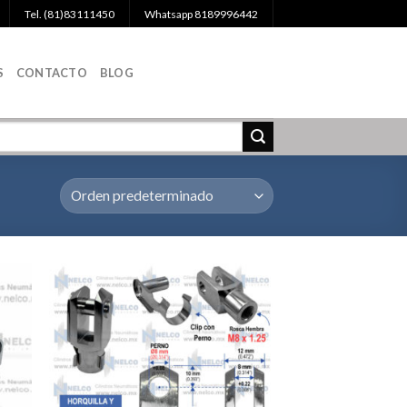
Tel. (81)83111450
Whatsapp 8189996442
S
CONTACTO
BLOG
egar
Agregar
la
a la
a de
Lista de
eos
deseos