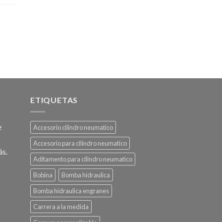
ETIQUETAS
e
Accesorio cilindro neumatico
Accesorio para cilindro neumatico
ás.
Aditamento para cilindro neumatico
Bobina
Bomba hidraulica
Bomba hidraulica engranes
Carrera a la medida