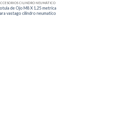
ACCESORIOS CILINDRO NEUMÁTICO
otula de Ojo M8 X 1.25 metrica
ara vastago cilindro neumatico