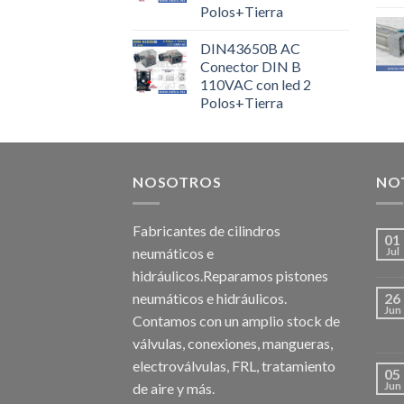
Polos+Tierra
DIN43650B AC
Conector DIN B
110VAC con led 2
Polos+Tierra
NOSOTROS
NOT
Fabricantes de cilindros
01
neumáticos e
Jul
hidráulicos.Reparamos pistones
neumáticos e hidráulicos.
26
Jun
Contamos con un amplio stock de
válvulas, conexiones, mangueras,
electroválvulas, FRL, tratamiento
05
de aire y más.
Jun