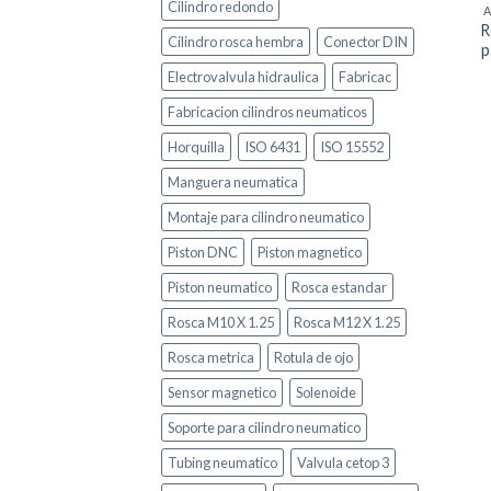
Cilindro redondo
R
Cilindro rosca hembra
Conector DIN
p
Electrovalvula hidraulica
Fabricac
Fabricacion cilindros neumaticos
Horquilla
ISO 6431
ISO 15552
Manguera neumatica
Montaje para cilindro neumatico
Piston DNC
Piston magnetico
Piston neumatico
Rosca estandar
Rosca M10 X 1.25
Rosca M12 X 1.25
Rosca metrica
Rotula de ojo
Sensor magnetico
Solenoide
Soporte para cilindro neumatico
Tubing neumatico
Valvula cetop 3