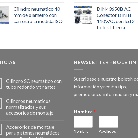
Cilindro neumatico 40
DIN43650B AC
mm de diametro con
Conector DIN B
carrera a la medida ISO
110VAC con led 2
Polos+Tierra
ICIAS
NEWSLETTER - BOLETIN
Suscribase a nuestro boletín d
Cilindro SC neumatico con
información y reciba tips,
tubo redondo y tirantes
promociones, información y m
Cilindros neumaticos
normalizados y sus
Nombre
*
accesorios de montaje
Accesorios de montaje
Nombre
Apellidos
para pistones neumáticos