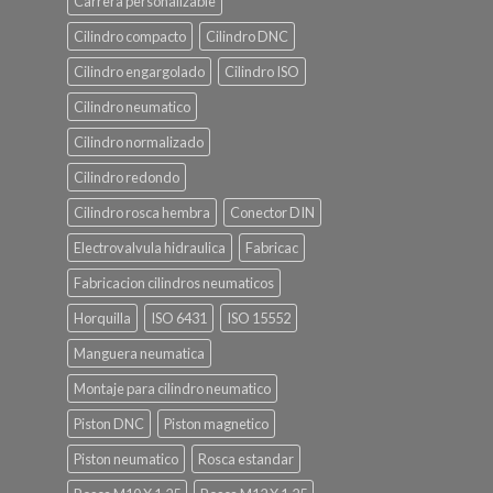
Carrera personalizable
Cilindro compacto
Cilindro DNC
Cilindro engargolado
Cilindro ISO
Cilindro neumatico
Cilindro normalizado
Cilindro redondo
Cilindro rosca hembra
Conector DIN
Electrovalvula hidraulica
Fabricac
Fabricacion cilindros neumaticos
Horquilla
ISO 6431
ISO 15552
Manguera neumatica
Montaje para cilindro neumatico
Piston DNC
Piston magnetico
Piston neumatico
Rosca estandar