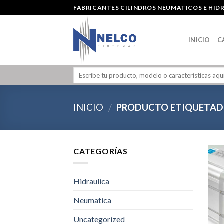
Skip
FABRICANTES CILINDROS NEUMATICOS E HID
to
content
INICIO
C
INICIO
PRODUCTO ETIQUETAD
/
CATEGORÍAS
Hidraulica
Neumatica
Uncategorized