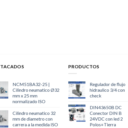
STACADOS
PRODUCTOS
NCM51BA32-25 |
Regulador de flujo
Cilindro neumatico Ø32
hidraulico 3/4 con
mm x 25 mm
check
normalizado ISO
DIN43650B DC
Cilindro neumatico 32
Conector DIN B
mm de diametro con
24VDC con led 2
carrera a la medida ISO
Polos+Tierra