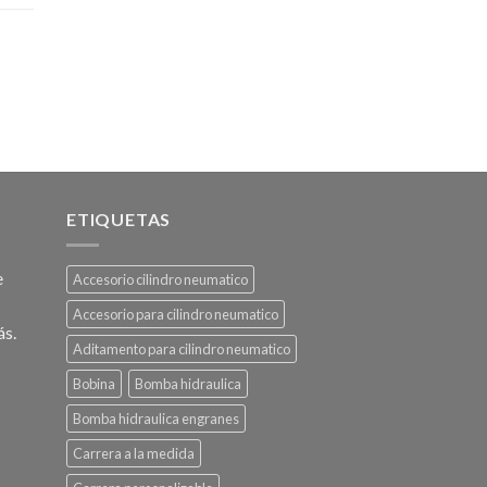
ETIQUETAS
e
Accesorio cilindro neumatico
Accesorio para cilindro neumatico
ás.
Aditamento para cilindro neumatico
Bobina
Bomba hidraulica
Bomba hidraulica engranes
Carrera a la medida