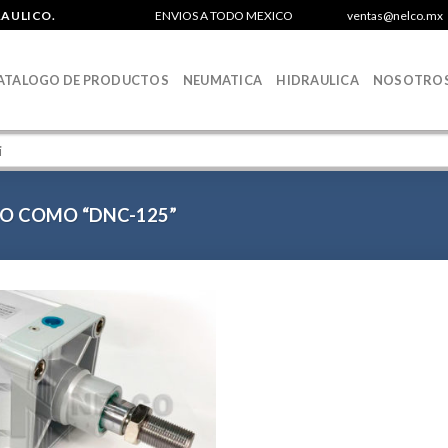
RAULICO.
ENVIOS A TODO MEXICO
ventas@nelco.mx
ATALOGO DE PRODUCTOS
NEUMATICA
HIDRAULICA
NOSOTRO
O COMO “DNC-125”
Agregar
a la
Lista de
deseos