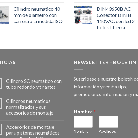
Cilindro neumatico 40
DIN43650B AC
mm de diametro con
Conector DIN B
carrera a la medida ISO
110VAC con led 2
Polos+Tierra
ICIAS
NEWSLETTER - BOLETIN
Suscribase a nuestro boletín d
Cilindro SC neumatico con
información y reciba tips,
tubo redondo y tirantes
promociones, información y m
Cilindros neumaticos
normalizados y sus
Nombre
*
accesorios de montaje
Accesorios de montaje
Nombre
Apellidos
para pistones neumáticos