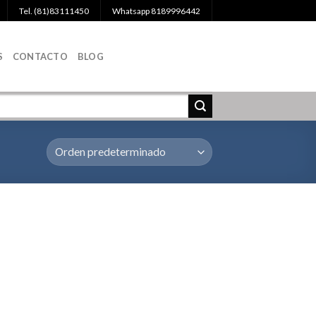
Tel. (81)83111450
Whatsapp 8189996442
S
CONTACTO
BLOG