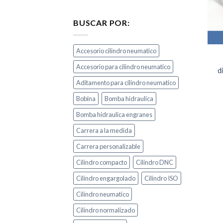
BUSCAR POR:
Accesorio cilindro neumatico
Accesorio para cilindro neumatico
d
Aditamento para cilindro neumatico
Bobina
Bomba hidraulica
Bomba hidraulica engranes
Carrera a la medida
Carrera personalizable
Cilindro compacto
Cilindro DNC
Cilindro engargolado
Cilindro ISO
Cilindro neumatico
Cilindro normalizado