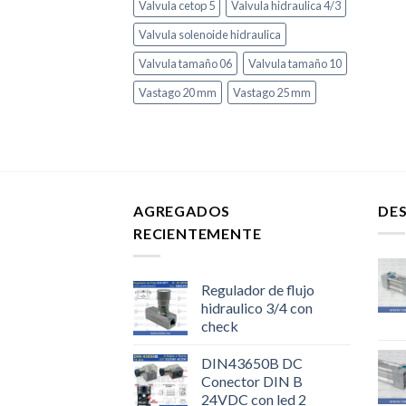
Valvula cetop 5
Valvula hidraulica 4/3
Valvula solenoide hidraulica
Valvula tamaño 06
Valvula tamaño 10
Vastago 20 mm
Vastago 25 mm
AGREGADOS
DE
RECIENTEMENTE
Regulador de flujo
hidraulico 3/4 con
check
DIN43650B DC
Conector DIN B
24VDC con led 2