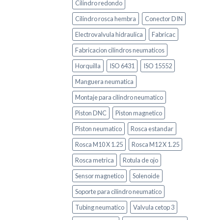
Cilindro redondo
Cilindro rosca hembra
Conector DIN
Electrovalvula hidraulica
Fabricac
Fabricacion cilindros neumaticos
Horquilla
ISO 6431
ISO 15552
Manguera neumatica
Montaje para cilindro neumatico
Piston DNC
Piston magnetico
Piston neumatico
Rosca estandar
Rosca M10 X 1.25
Rosca M12 X 1.25
Rosca metrica
Rotula de ojo
Sensor magnetico
Solenoide
Soporte para cilindro neumatico
Tubing neumatico
Valvula cetop 3