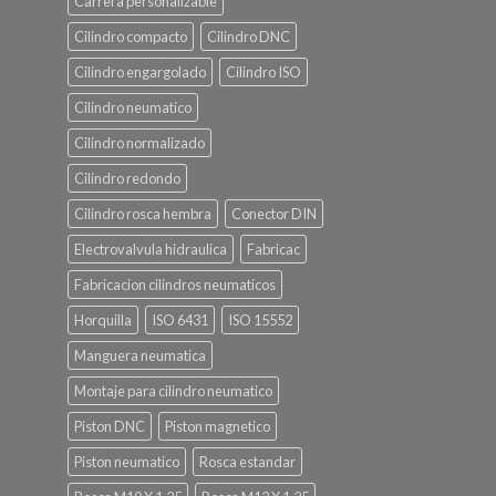
Carrera personalizable
Cilindro compacto
Cilindro DNC
Cilindro engargolado
Cilindro ISO
Cilindro neumatico
Cilindro normalizado
Cilindro redondo
Cilindro rosca hembra
Conector DIN
Electrovalvula hidraulica
Fabricac
Fabricacion cilindros neumaticos
Horquilla
ISO 6431
ISO 15552
Manguera neumatica
Montaje para cilindro neumatico
Piston DNC
Piston magnetico
Piston neumatico
Rosca estandar