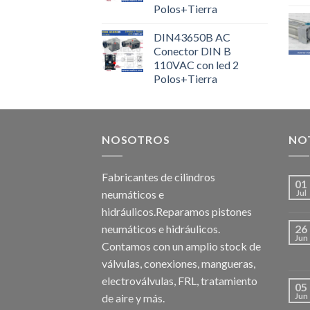
Polos+Tierra
DIN43650B AC
Conector DIN B
110VAC con led 2
Polos+Tierra
NOSOTROS
NOT
Fabricantes de cilindros
01
neumáticos e
Jul
hidráulicos.Reparamos pistones
neumáticos e hidráulicos.
26
Jun
Contamos con un amplio stock de
válvulas, conexiones, mangueras,
electroválvulas, FRL, tratamiento
05
de aire y más.
Jun