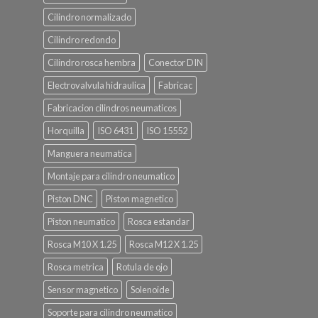
Cilindro normalizado
Cilindro redondo
Cilindro rosca hembra
Conector DIN
Electrovalvula hidraulica
Fabricac
Fabricacion cilindros neumaticos
Horquilla
ISO 6431
ISO 15552
Manguera neumatica
Montaje para cilindro neumatico
Piston DNC
Piston magnetico
Piston neumatico
Rosca estandar
Rosca M10 X 1.25
Rosca M12 X 1.25
Rosca metrica
Rotula de ojo
Sensor magnetico
Solenoide
Soporte para cilindro neumatico