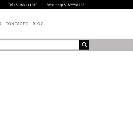
Tel. (81)83111450
Whatsapp 8189996442
S
CONTACTO
BLOG