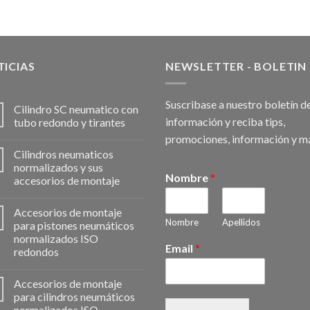
ICIAS
NEWSLETTER - BOLETIN
Suscribase a nuestro boletín d
Cilindro SC neumatico con
información y reciba tips,
tubo redondo y tirantes
promociones, información y m
Cilindros neumaticos
normalizados y sus
Nombre
*
accesorios de montaje
Accesorios de montaje
Nombre
Apellidos
para pistones neumáticos
normalizados ISO
Email
*
redondos
Accesorios de montaje
para cilindros neumáticos
normalizados ISO