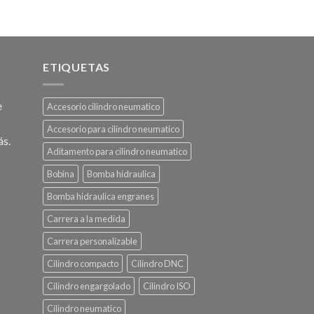
ETIQUETAS
e
Accesorio cilindro neumatico
Accesorio para cilindro neumatico
ás.
Aditamento para cilindro neumatico
Bobina
Bomba hidraulica
Bomba hidraulica engranes
Carrera a la medida
Carrera personalizable
Cilindro compacto
Cilindro DNC
Cilindro engargolado
Cilindro ISO
Cilindro neumatico