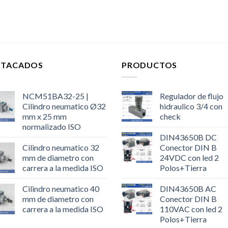
STACADOS
PRODUCTOS
NCM51BA32-25 |
Regulador de flujo
Cilindro neumatico Ø32
hidraulico 3/4 con
mm x 25 mm
check
normalizado ISO
DIN43650B DC
Cilindro neumatico 32
Conector DIN B
mm de diametro con
24VDC con led 2
carrera a la medida ISO
Polos+Tierra
Cilindro neumatico 40
DIN43650B AC
mm de diametro con
Conector DIN B
carrera a la medida ISO
110VAC con led 2
Polos+Tierra