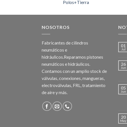
Polos+Tierra
NOSOTROS
NOT
Fabricantes de cilindros
01
neumáticos e
Jul
hidráulicos.Reparamos pistones
neumáticos e hidráulicos.
26
Jun
Contamos con un amplio stock de
válvulas, conexiones, mangueras,
electroválvulas, FRL, tratamiento
05
de aire y más.
Jun
20
May