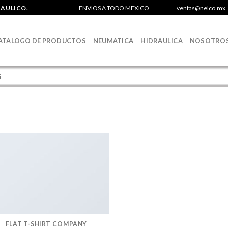
RAULICO.
ENVIOS A TODO MEXICO
ventas@nelco.mx
ATALOGO DE PRODUCTOS
NEUMATICA
HIDRAULICA
NOSOTRO
FLAT T-SHIRT COMPANY