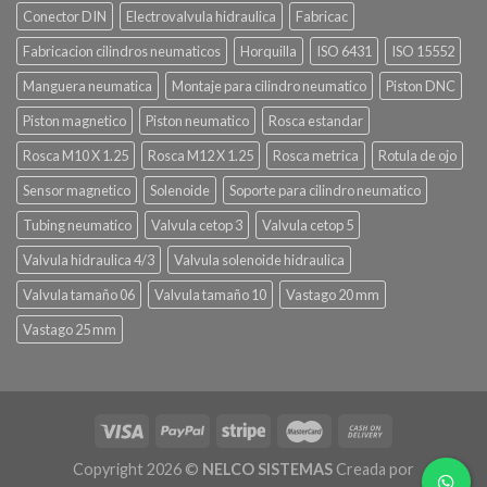
Conector DIN
Electrovalvula hidraulica
Fabricac
Fabricacion cilindros neumaticos
Horquilla
ISO 6431
ISO 15552
Manguera neumatica
Montaje para cilindro neumatico
Piston DNC
Piston magnetico
Piston neumatico
Rosca estandar
Rosca M10 X 1.25
Rosca M12 X 1.25
Rosca metrica
Rotula de ojo
Sensor magnetico
Solenoide
Soporte para cilindro neumatico
Tubing neumatico
Valvula cetop 3
Valvula cetop 5
Valvula hidraulica 4/3
Valvula solenoide hidraulica
Valvula tamaño 06
Valvula tamaño 10
Vastago 20 mm
Vastago 25 mm
Copyright 2026 ©
NELCO SISTEMAS
Creada por