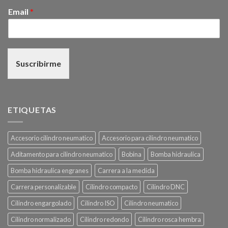
Email
*
Suscribirme
ETIQUETAS
Accesorio cilindro neumatico
Accesorio para cilindro neumatico
Aditamento para cilindro neumatico
Bobina
Bomba hidraulica
Bomba hidraulica engranes
Carrera a la medida
Carrera personalizable
Cilindro compacto
Cilindro DNC
Cilindro engargolado
Cilindro ISO
Cilindro neumatico
Cilindro normalizado
Cilindro redondo
Cilindro rosca hembra