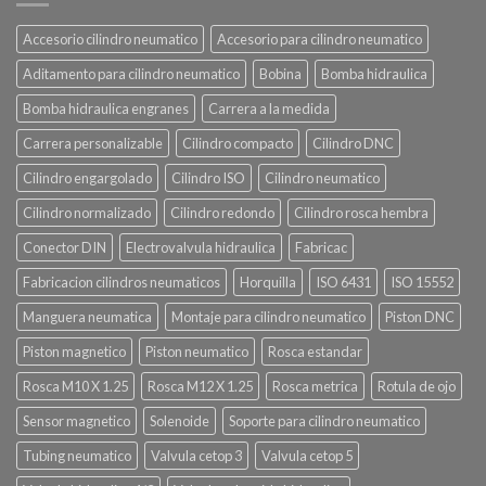
Accesorio cilindro neumatico
Accesorio para cilindro neumatico
Aditamento para cilindro neumatico
Bobina
Bomba hidraulica
Bomba hidraulica engranes
Carrera a la medida
Carrera personalizable
Cilindro compacto
Cilindro DNC
Cilindro engargolado
Cilindro ISO
Cilindro neumatico
Cilindro normalizado
Cilindro redondo
Cilindro rosca hembra
Conector DIN
Electrovalvula hidraulica
Fabricac
Fabricacion cilindros neumaticos
Horquilla
ISO 6431
ISO 15552
Manguera neumatica
Montaje para cilindro neumatico
Piston DNC
Piston magnetico
Piston neumatico
Rosca estandar
Rosca M10 X 1.25
Rosca M12 X 1.25
Rosca metrica
Rotula de ojo
Sensor magnetico
Solenoide
Soporte para cilindro neumatico
Tubing neumatico
Valvula cetop 3
Valvula cetop 5