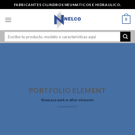
Skip
FABRICANTES CILINDROS NEUMATICOS E HIDRAULICO.
to
content
0
PORTFOLIO ELEMENT
Showcase work or other elements