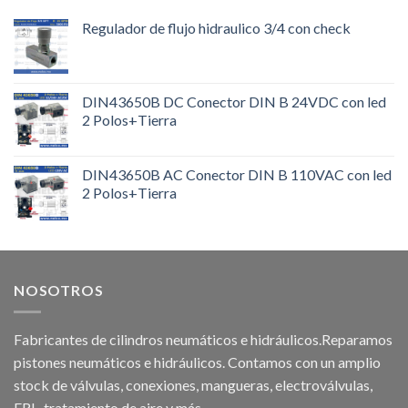
Regulador de flujo hidraulico 3/4 con check
DIN43650B DC Conector DIN B 24VDC con led
2 Polos+Tierra
DIN43650B AC Conector DIN B 110VAC con led
2 Polos+Tierra
NOSOTROS
Fabricantes de cilindros neumáticos e hidráulicos.Reparamos
pistones neumáticos e hidráulicos. Contamos con un amplio
stock de válvulas, conexiones, mangueras, electroválvulas,
FRL, tratamiento de aire y más.