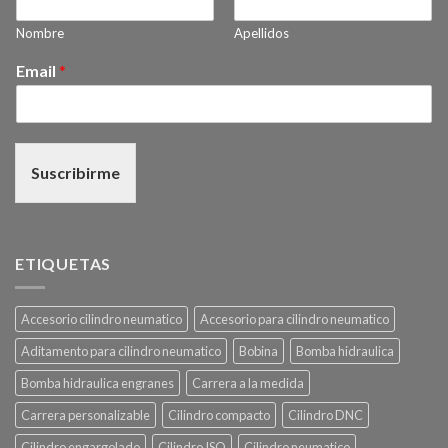
Nombre
Apellidos
Email
*
Suscribirme
ETIQUETAS
Accesorio cilindro neumatico
Accesorio para cilindro neumatico
Aditamento para cilindro neumatico
Bobina
Bomba hidraulica
Bomba hidraulica engranes
Carrera a la medida
Carrera personalizable
Cilindro compacto
Cilindro DNC
Cilindro engargolado
Cilindro ISO
Cilindro neumatico