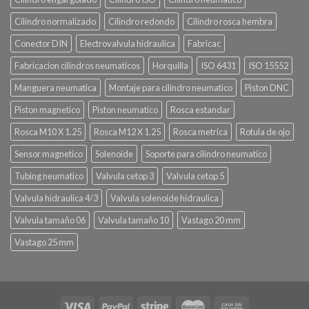
Cilindro normalizado
Cilindro redondo
Cilindro rosca hembra
Conector DIN
Electrovalvula hidraulica
Fabricac
Fabricacion cilindros neumaticos
Horquilla
ISO 6431
ISO 15552
Manguera neumatica
Montaje para cilindro neumatico
Piston DNC
Piston magnetico
Piston neumatico
Rosca estandar
Rosca M10 X 1.25
Rosca M12 X 1.25
Rosca metrica
Rotula de ojo
Sensor magnetico
Solenoide
Soporte para cilindro neumatico
Tubing neumatico
Valvula cetop 3
Valvula cetop 5
Valvula hidraulica 4/3
Valvula solenoide hidraulica
Valvula tamaño 06
Valvula tamaño 10
Vastago 20 mm
Vastago 25 mm