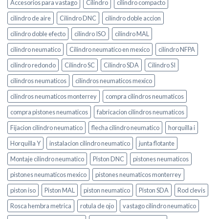
Accesorios para vastago
Cilindro
cilindro compacto
cilindro de aire
Cilindro DNC
cilindro doble accion
cilindro doble efecto
cilindro ISO
cilindro MAL
cilindro neumatico
Cilindro neumatico en mexico
cilindro NFPA
cilindro redondo
Cilindro SC
Cilindro SDA
Cilindro SI
cilindros neumaticos
cilindros neumaticos mexico
cilindros neumaticos monterrey
compra cilindros neumaticos
compra pistones neumaticos
fabricacion cilindros neumaticos
Fijacion cilindro neumatico
flecha cilindro neumatico
horquilla i
Horquilla Y
instalacion cilindro neumatico
junta flotante
Montaje cilindro neumatico
Piston DNC
pistones neumaticos
pistones neumaticos mexico
pistones neumaticos monterrey
piston iso
Piston MAL
piston neumatico
Piston SDA
Rod clevis
Rosca hembra metrica
rotula de ojo
vastago cilindro neumatico