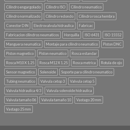
Cilindro engargolado
Cilindro ISO
Cilindro neumatico
Cilindro normalizado
Cilindro redondo
Cilindro rosca hembra
Conector DIN
Electrovalvula hidraulica
Fabricac
Fabricacion cilindros neumaticos
Horquilla
ISO 6431
ISO 15552
Manguera neumatica
Montaje para cilindro neumatico
Piston DNC
Piston magnetico
Piston neumatico
Rosca estandar
Rosca M10 X 1.25
Rosca M12 X 1.25
Rosca metrica
Rotula de ojo
Sensor magnetico
Solenoide
Soporte para cilindro neumatico
Tubing neumatico
Valvula cetop 3
Valvula cetop 5
Valvula hidraulica 4/3
Valvula solenoide hidraulica
Valvula tamaño 06
Valvula tamaño 10
Vastago 20 mm
Vastago 25 mm