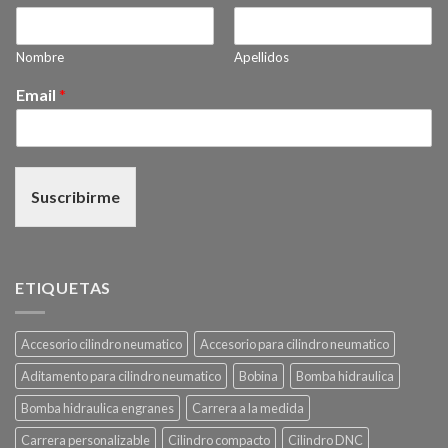
Nombre
Apellidos
Email
*
Suscribirme
ETIQUETAS
Accesorio cilindro neumatico
Accesorio para cilindro neumatico
Aditamento para cilindro neumatico
Bobina
Bomba hidraulica
Bomba hidraulica engranes
Carrera a la medida
Carrera personalizable
Cilindro compacto
Cilindro DNC